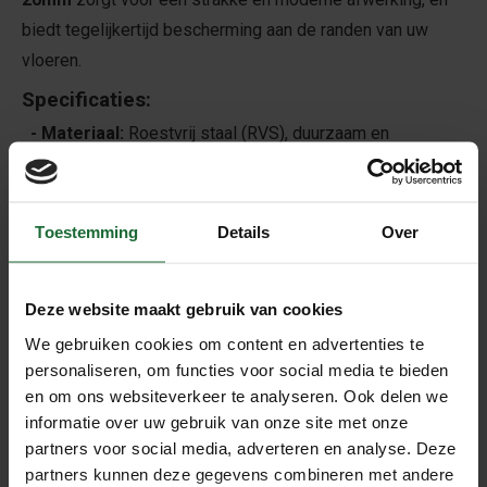
biedt tegelijkertijd bescherming aan de randen van uw
vloeren.
Specificaties:
- Materiaal:
Roestvrij staal (RVS), duurzaam en
corrosiebestendig.
- Hoogteverschil:
Geschikt voor het overbruggen van
vloerniveaus van
0 tot 20 mm
, ideaal voor gebruik bij
Toestemming
Details
Over
laminaat, tegels, PVC, tapijt en parket.
- Lengte:
Verkrijgbaar in
1 meter
en
3 meter
, waardoor
Deze website maakt gebruik van cookies
het profiel geschikt is voor zowel kleinere als grotere
We gebruiken cookies om content en advertenties te
oppervlakten.
personaliseren, om functies voor social media te bieden
- Zelfklevende achterzijde:
Dankzij de sterke
en om ons websiteverkeer te analyseren. Ook delen we
zelfklevende laag aan de achterkant is het profiel
informatie over uw gebruik van onze site met onze
eenvoudig te plaatsen zonder extra
partners voor social media, adverteren en analyse. Deze
bevestigingsmiddelen. Het bespaart tijd en moeite, en
partners kunnen deze gegevens combineren met andere