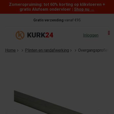
Zomeropruiming: tot 60% korting op klikvloeren +
Skip to content
gratis Alufoam ondervloer |
Shop nu
→
Gratis verzending
vanaf €95
0
Inloggen
Home
Plinten en randafwerking
Overgangsprofiel z