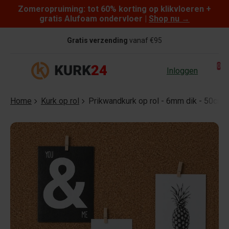
Zomeropruiming: tot 60% korting op klikvloeren +
Skip to content
gratis Alufoam ondervloer |
Shop nu
→
Gratis verzending
vanaf €95
0
Inloggen
Home
Kurk op rol
Prikwandkurk op rol - 6mm dik - 50c