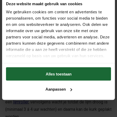
Deze website maakt gebruik van cookies
Wat is voorgelijmd?
We gebruiken cookies om content en advertenties te
De kurk wordt "voorgelijmd" met onze tweezijdige
personaliseren, om functies voor social media te bieden
en om ons websiteverkeer te analyseren. Ook delen we
contactlijm. De kurkrol lijmen wij in onze werkplaats. Dit
informatie over uw gebruik van onze site met onze
scheelt u tijd, ruimte en onnodig veel lijm. De benodigde
partners voor social media, adverteren en analyse. Deze
lijm voor de muur en een losse lijmroller van 11cm leveren
partners kunnen deze gegevens combineren met andere
wij er namelijk bij! Bestel voor het gemak nog een
informatie die u aan ze heeft verstrekt of die ze hebben
complete lijmset
, dit is voorzien van alle benodigdheden
verzameld op basis van uw gebruik van hun services.
(lijmbakje, kwast, lijmroller houder, afbreekmes).
Alles toestaan
Makkelijk te bevestigen
Kurk op rol is makkelijk te bevestigen. De meegeleverde
Aanpassen
lijm breng je aan op een ontvette en droge ondergrond met
een
lijmroller
, vervolgens wacht je totdat de lijm droog is
(minimaal 3 á 4 uur wachten) en daarna kan de kurk geplakt
worden.