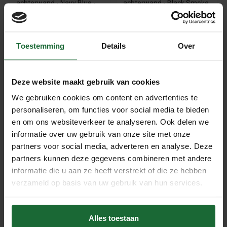
achterwand - Navy Blue -
achterwand - Black Smoke
ROND - 80cm
- ROND - 80cm
€129,95
€129,95
Toestemming
Details
Over
Deze website maakt gebruik van cookies
We gebruiken cookies om content en advertenties te
personaliseren, om functies voor social media te bieden
en om ons websiteverkeer te analyseren. Ook delen we
informatie over uw gebruik van onze site met onze
partners voor social media, adverteren en analyse. Deze
Design Dartbord
partners kunnen deze gegevens combineren met andere
achterwand - Country Ivory
- ROND - 80cm
informatie die u aan ze heeft verstrekt of die ze hebben
€129,95
verzameld op basis van uw gebruik van hun services.
Beschrijving
Alles toestaan