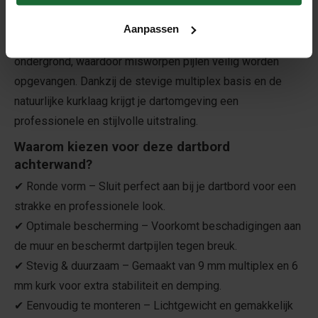
Bescherm je muur en dartpijlen met deze ronde dartbord
achterwand (80 cm). Gemaakt van 9 mm multiplex en 6 mm
Aanpassen
kurk, biedt deze achterwand een stevige en dempende
ondergrond, waardoor misworpen pijlen veilig worden
opgevangen. Dankzij de stevige multiplex basis en de
natuurlijke kurklaag krijgt je dartomgeving een
professionele en stijlvolle uitstraling.
Waarom kiezen voor deze dartbord
achterwand?
✔ Ronde vorm – Sluit perfect aan bij je dartbord voor een
strakke en professionele look.
✔ Optimale bescherming – Voorkomt beschadigingen aan
de muur en beschermt dartpijlen tegen breuk.
✔ Stevig & duurzaam – Gemaakt van 9 mm multiplex en 6
mm kurk voor extra stabiliteit en demping.
✔ Eenvoudig te monteren – Lichtgewicht en gemakkelijk