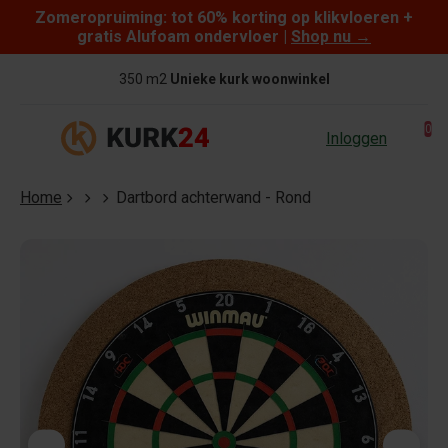
Zomeropruiming: tot 60% korting op klikvloeren +
Skip to content
gratis Alufoam ondervloer |
Shop nu
→
350 m2
Unieke kurk woonwinkel
0
Inloggen
Home
Dartbord achterwand - Rond