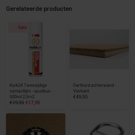
Gerelateerde producten
Sale
Kurk24 Tweezijdige
Dartbord achterwand -
contactlijm - spuitbus -
Vierkant
€49,95
500ml 2,5m2
€19,95
€17,95