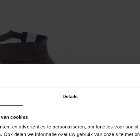
Details
rbruine Kurk Zonneklep –
 van cookies
elbaar
95
ent en advertenties te personaliseren, om functies voor social
. Ook delen we informatie over uw gebruik van onze site met on
Meebestellen