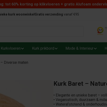
: tot 60% korting op klikvloeren + gratis Alufoam ondervl
ieke kurk woonwinkel
Gratis verzending
vanaf €95
Kurkvloeren
Kurk prikbord
Mode & Interieur
H
l – Diverse maten
Kurk Baret – Natur
• Elegante en unieke baret – vo
• Veganistisch, duurzaam & mil
• Waterafstotend & onderhoudsv