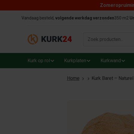
Zomeropruiming
Skip to content
Vandaag besteld,
volgende werkdag verzonden
350 m2
Un
Kurk op rol
Kurkplaten
Kurkwand
Home
Kurk Baret – Nature