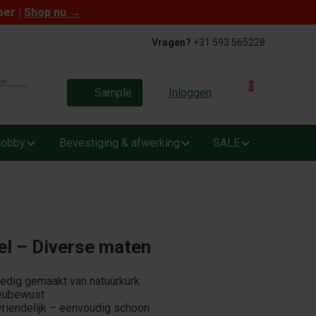
oer |
Shop nu
→
Vragen?
+31 593 565228
0
Sample
Inloggen
obby
Bevestiging & afwerking
SALE
el – Diverse maten
lledig gemaakt van natuurkurk
ieubewust
riendelijk – eenvoudig schoon