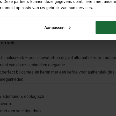
e. Deze partners kunnen deze gegevens combineren met andere i
erzameld op basis van uw gebruik van hun services.
Aanpassen
hentiek
ht natuurkurk – een innovatief en stijlvol alternatief voor traditi
ement van duurzaamheid en elegantie.
t perfect bij dames én heren met een liefde voor authentiek des
 gelegenheden.
ch, ademend & ecologisch
asvorm
n met een vochtige doek