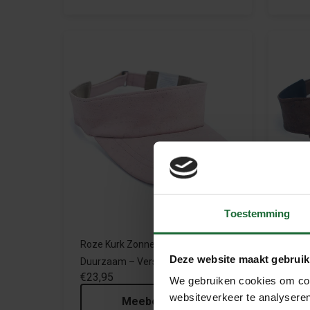
Toestemming
Roze Kurk Zonneklep – Stijlvol &
Donke
Deze website maakt gebruik
Duurzaam – Verstelbaar
Verst
€23,95
€23,
We gebruiken cookies om cont
websiteverkeer te analyseren
Meebestellen