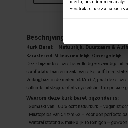
media, adverteren en analys
verstrekt of die ze hebben v
Beschrijving
Kurk Baret – Natuurlijk, Duurzaam & Aut
Karaktervol. Milieuvriendelijk. Onvergetelijk.
Deze bijzondere baret is volledig vervaardigd uit ec
comfortabel aan en maakt van elke outfit een stat
Verkrijgbaar in de maten 54 t/m 62, past deze bare
culturele uitstapjes of als eyecatcher bij speciale
Waarom deze kurk baret bijzonder is:
• Gemaakt van 100 % echt natuurkurk – veganistis
• Maatopties van 54 t/m 62 – voor een perfecte p
• Waterafstotend & makkelijk te reinigen – gewoo