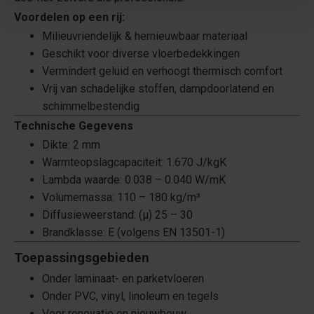
Voordelen op een rij:
Milieuvriendelijk & hernieuwbaar materiaal
Geschikt voor diverse vloerbedekkingen
Vermindert geluid en verhoogt thermisch comfort
Vrij van schadelijke stoffen, dampdoorlatend en
schimmelbestendig
Technische Gegevens
Dikte: 2 mm
Warmteopslagcapaciteit: 1.670 J/kgK
Lambda waarde: 0.038 – 0.040 W/mK
Volumemassa: 110 – 180 kg/m³
Diffusieweerstand: (μ) 25 – 30
Brandklasse: E (volgens EN 13501-1)
Toepassingsgebieden
Onder laminaat- en parketvloeren
Onder PVC, vinyl, linoleum en tegels
Voor renovatie en nieuwbouw