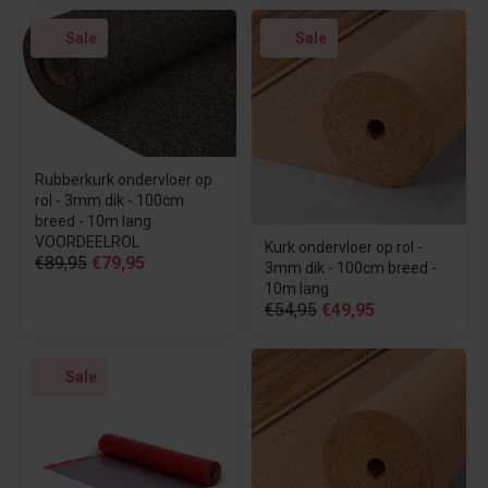
Sale
Sale
Rubberkurk ondervloer op
rol - 3mm dik - 100cm
breed - 10m lang
VOORDEELROL
Kurk ondervloer op rol -
€89,95
€79,95
3mm dik - 100cm breed -
10m lang
€54,95
€49,95
Sale