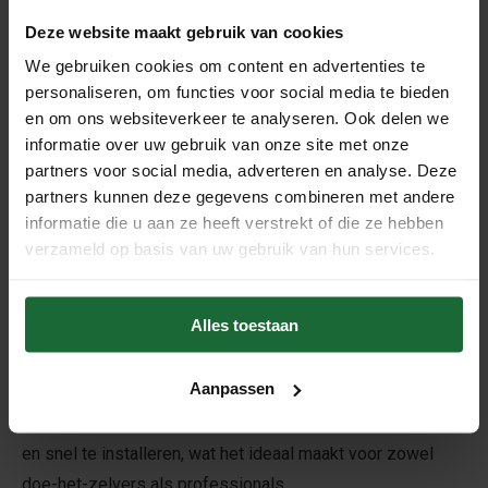
€69,95
€64,95
€99,95
€89,95
Deze website maakt gebruik van cookies
We gebruiken cookies om content en advertenties te
Beschrijving
personaliseren, om functies voor social media te bieden
Deze kurk op rol van 2 mm dik is een duurzame en
en om ons websiteverkeer te analyseren. Ook delen we
informatie over uw gebruik van onze site met onze
natuurlijke ondervloer, perfect voor gebruik onder laminaat,
partners voor social media, adverteren en analyse. Deze
parket, PVC, vinyl en keramische tegels. Gemaakt van
partners kunnen deze gegevens combineren met andere
100% natuurkurk, biedt deze onderlaag uitstekende
informatie die u aan ze heeft verstrekt of die ze hebben
geluidsdempende en warmte-isolerende eigenschappen
verzameld op basis van uw gebruik van hun services.
en zorgt voor extra loopcomfort en een stabiele
vloerstructuur.
Alles toestaan
De kurk egaliseert kleine oneffenheden in de ondergrond
en vermindert contactgeluid. Dankzij de natuurlijke
Aanpassen
elasticiteit vangt het spanningen op en verlengt het de
levensduur van de bovenvloer. Het is eenvoudig te snijden
en snel te installeren, wat het ideaal maakt voor zowel
doe-het-zelvers als professionals.