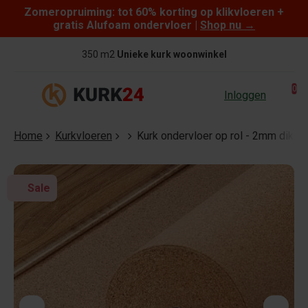
Zomeropruiming: tot 60% korting op klikvloeren +
Skip to content
gratis Alufoam ondervloer |
Shop nu
→
350 m2
Unieke kurk woonwinkel
0
Inloggen
Home
Kurkvloeren
Kurk ondervloer op rol - 2mm dik -
Sale