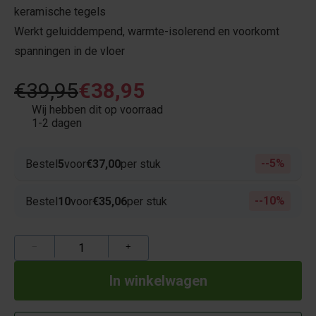
keramische tegels
Werkt geluiddempend, warmte-isolerend en voorkomt
spanningen in de vloer
€39,95
€38,95
Wij hebben dit op voorraad
1-2 dagen
-5%
Bestel
5
voor
€37,00
per stuk
-10%
Bestel
10
voor
€35,06
per stuk
−
+