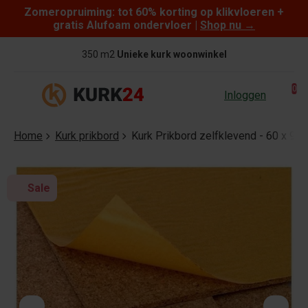
Zomeropruiming: tot 60% korting op klikvloeren +
Skip to content
gratis Alufoam ondervloer |
Shop nu
→
350 m2
Unieke kurk woonwinkel
0
Inloggen
Home
Kurk prikbord
Kurk Prikbord zelfklevend - 60 x 
Sale