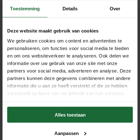
gemakkelijker. De kurkplaat heeft een afmeting van
Toestemming
Details
Over
60x90cm en biedt deze voldoende ruimte om notities,
memo's, foto's en andere belangrijke documenten op te
prikken en bij te houden. Dit doet u gemakkelijk met
Deze website maakt gebruik van cookies
punaises
of
pushpins
! Met een dikte van 6 mm is de
We gebruiken cookies om content en advertenties te
kurkplaat stevig genoeg om langdurig te gebruiken en
personaliseren, om functies voor social media te bieden
biedt het een uitstekend oppervlak om prikkers in te
en om ons websiteverkeer te analyseren. Ook delen we
steken zonder beschadiging van de kurk. De kurkplaat is
informatie over uw gebruik van onze site met onze
partners voor social media, adverteren en analyse. Deze
zelfklevend en kan gemakkelijk worden bevestigd aan
partners kunnen deze gegevens combineren met andere
elke vlakke muur of oppervlak zonder extra
informatie die u aan ze heeft verstrekt of die ze hebben
bevestigingsmateriaal.
verzameld op basis van uw gebruik van hun services.
Makkelijk te bevestigen
Alles toestaan
Het prikbord is voorzien van een zelfklevende achterkant,
waardoor het makkelijk te bevestigen is. Zorg ervoor dat
Aanpassen
de muur goed ontvet is voor een goede hechting en een