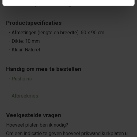
minimale temperatuur van 15 graden.
Productspecificaties
- Afmetingen (lengte en breedte): 60 x 90 cm
- Dikte: 10 mm
- Kleur: Naturel
Handig om mee te bestellen
-
Pushpins
-
Afbreekmes
Veelgestelde vragen
Hoeveel platen ben ik nodig?
Om een indicatie te geven hoeveel prikwand kurkplaten u