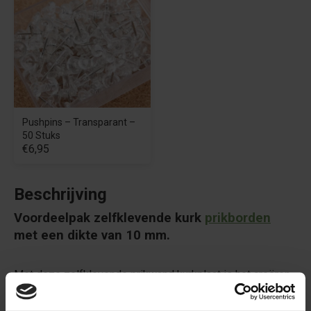
Pushpins – Transparant –
50 Stuks
€6,95
Beschrijving
Voordeelpak zelfklevende kurk
prikborden
met een dikte van 10 mm.
Met deze zelfklevende prikwand kurkplaat is het creëren
van een praktische en stijlvolle prikwand nu nog