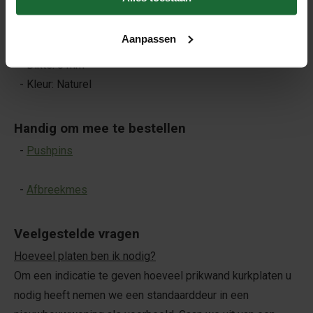
Productspecificaties
Aanpassen
- Afmetingen (lengte en breedte): 60 x 90 cm
- Dikte: 8 mm
- Kleur: Naturel
Handig om mee te bestellen
-
Pushpins
-
Afbreekmes
Veelgestelde vragen
Hoeveel platen ben ik nodig?
Om een indicatie te geven hoeveel prikwand kurkplaten u
nodig heeft nemen we een standaarddeur in een