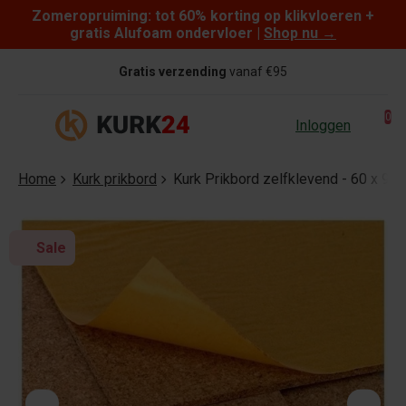
Zomeropruiming: tot 60% korting op klikvloeren +
Skip to content
gratis Alufoam ondervloer |
Shop nu
→
Gratis verzending
vanaf €95
0
Inloggen
Home
Kurk prikbord
Kurk Prikbord zelfklevend - 60 x 
Sale