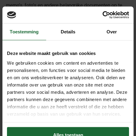
memo's, foto's en andere belangrijke documenten op te
prikken en bij te houden. Dit doet u gemakkelijk met
punaises
of
pushpins
! Met een dikte van 6 mm is de
kurkplaat stevig genoeg om langdurig te gebruiken en
Toestemming
Details
Over
biedt het een uitstekend oppervlak om prikkers in te
steken zonder beschadiging van de kurk. De kurkplaat is
Deze website maakt gebruik van cookies
zelfklevend en kan gemakkelijk worden bevestigd aan
We gebruiken cookies om content en advertenties te
elke vlakke muur of oppervlak zonder extra
personaliseren, om functies voor social media te bieden
bevestigingsmateriaal.
en om ons websiteverkeer te analyseren. Ook delen we
informatie over uw gebruik van onze site met onze
partners voor social media, adverteren en analyse. Deze
Makkelijk te bevestigen
partners kunnen deze gegevens combineren met andere
Het prikbord is voorzien van een zelfklevende achterkant,
informatie die u aan ze heeft verstrekt of die ze hebben
waardoor het makkelijk te bevestigen is. Zorg ervoor dat
verzameld op basis van uw gebruik van hun services.
de muur goed ontvet is voor een goede hechting en een
minimale temperatuur van 15 graden.
Alles toestaan