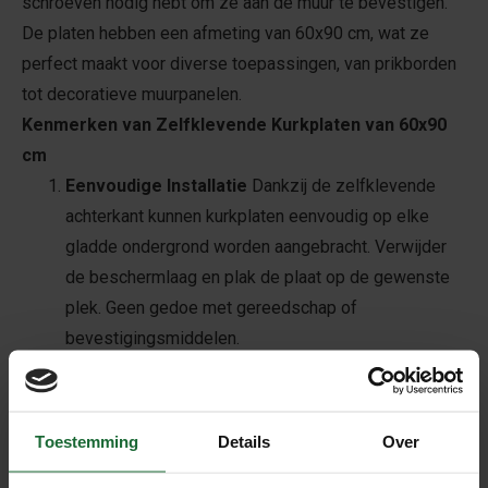
schroeven nodig hebt om ze aan de muur te bevestigen.
De platen hebben een afmeting van 60x90 cm, wat ze
perfect maakt voor diverse toepassingen, van prikborden
tot decoratieve muurpanelen.
Kenmerken van Zelfklevende Kurkplaten van 60x90
cm
Eenvoudige Installatie
Dankzij de zelfklevende
achterkant kunnen kurkplaten eenvoudig op elke
gladde ondergrond worden aangebracht. Verwijder
de beschermlaag en plak de plaat op de gewenste
plek. Geen gedoe met gereedschap of
bevestigingsmiddelen.
Milieuvriendelijk Kurk
is een duurzaam en
milieuvriendelijk materiaal. Het wordt gewonnen uit
de schors van de kurkeik, een hernieuwbare bron.
Toestemming
Details
Over
Door te kiezen voor kurkplaten, draag je bij aan een