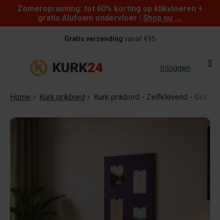
Zomeropruiming: tot 60% korting op klikvloeren +
Skip to content
gratis Alufoam ondervloer |
Shop nu
→
Gratis verzending
vanaf €95
0
Inloggen
Home
Kurk prikbord
Kurk prikbord - Zelfklevend - Gekleu