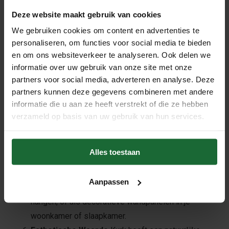
groenere en duurzamere wereld.
Deze website maakt gebruik van cookies
Geluidsisolatie Kurk
heeft uitstekende
geluidsisolerende eigenschappen. Het absorbeert
We gebruiken cookies om content en advertenties te
personaliseren, om functies voor social media te bieden
geluid, waardoor het ideaal is voor gebruik in drukke
en om ons websiteverkeer te analyseren. Ook delen we
kantoren of gemeenschappelijke ruimtes waar je de
informatie over uw gebruik van onze site met onze
geluidsniveaus wilt verminderen.
partners voor social media, adverteren en analyse. Deze
Warmte-isolatie Kurk
is ook een uitstekende
partners kunnen deze gegevens combineren met andere
warmte-isolator. Het helpt om de temperatuur in de
informatie die u aan ze heeft verstrekt of die ze hebben
ruimte stabiel te houden, wat bijdraagt aan een
verzameld op basis van uw gebruik van hun services.
comfortabelere leef- of werkomgeving.
Flexibiliteit en Veelzijdigheid
Zelfklevende
Alles toestaan
kurkplaten van 60x90 cm kunnen op verschillende
manieren worden gebruikt. Gebruik ze als prikbord in
Aanpassen
je kantoor of keuken om notities en foto's op te
hangen, of als decoratieve wandpanelen in je
woonkamer of slaapkamer.