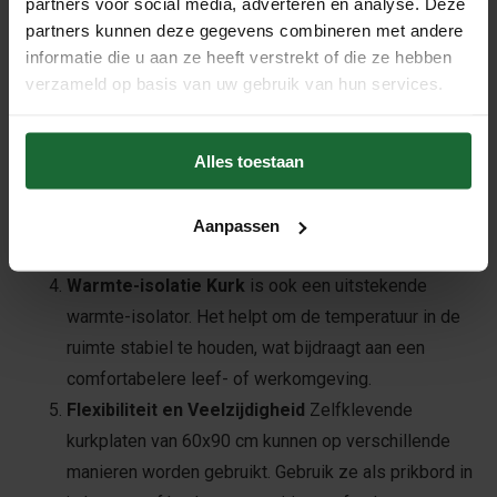
partners voor social media, adverteren en analyse. Deze
milieuvriendelijk materiaal. Het wordt gewonnen uit
partners kunnen deze gegevens combineren met andere
de schors van de kurkeik, een hernieuwbare bron.
informatie die u aan ze heeft verstrekt of die ze hebben
Door te kiezen voor kurkplaten, draag je bij aan een
verzameld op basis van uw gebruik van hun services.
groenere en duurzamere wereld.
Geluidsisolatie Kurk
heeft uitstekende
Alles toestaan
geluidsisolerende eigenschappen. Het absorbeert
geluid, waardoor het ideaal is voor gebruik in drukke
kantoren of gemeenschappelijke ruimtes waar je de
Aanpassen
geluidsniveaus wilt verminderen.
Warmte-isolatie Kurk
is ook een uitstekende
warmte-isolator. Het helpt om de temperatuur in de
ruimte stabiel te houden, wat bijdraagt aan een
comfortabelere leef- of werkomgeving.
Flexibiliteit en Veelzijdigheid
Zelfklevende
kurkplaten van 60x90 cm kunnen op verschillende
manieren worden gebruikt. Gebruik ze als prikbord in