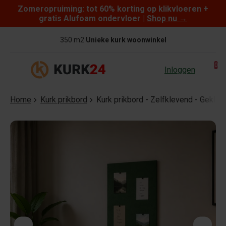
Zomeropruiming: tot 60% korting op klikvloeren +
Skip to content
gratis Alufoam ondervloer |
Shop nu
→
350 m2
Unieke kurk woonwinkel
0
Inloggen
Home
Kurk prikbord
Kurk prikbord - Zelfklevend - Gekleu