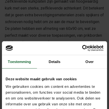
Zelfklevende kurkplaten zijn gemaakt van hoogwaardig
kurk met een sterke, zelfklevende achterkant. Dit betekent
dat je geen extra bevestigingsmaterialen zoals spijkers of
schroeven nodig hebt om ze aan de muur te bevestigen.
De platen hebben een afmeting van 60x90 cm, wat ze
perfect maakt voor diverse toepassingen, van prikborden
tot decoratieve muurpanelen.
Kenmerken van Zelfklevende Kurkplaten van 60x90
cm
Toestemming
Details
Over
Eenvoudige Installatie
Dankzij de zelfklevende
achterkant kunnen kurkplaten eenvoudig op elke
gladde ondergrond worden aangebracht. Verwijder
Deze website maakt gebruik van cookies
de beschermlaag en plak de plaat op de gewenste
We gebruiken cookies om content en advertenties te
plek. Geen gedoe met gereedschap of
personaliseren, om functies voor social media te bieden
bevestigingsmiddelen.
en om ons websiteverkeer te analyseren. Ook delen we
Milieuvriendelijk Kurk
is een duurzaam en
informatie over uw gebruik van onze site met onze