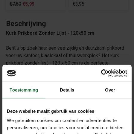
€7,50
€5,95
€3,95
Beschrijving
Kurk Prikbord Zonder Lijst - 120x50 cm
Bent u op zoek naar een veelzijdig en duurzaam prikbord
voor uw kantoor, klaslokaal of thuiswerkplek? Het kurk
prikbord zonder lijst - 120 x 50 cm is de perfecte
oplossing! Dit hoogwaardige prikbord biedt een groot
oppervlak voor al uw notities, herinneringen en belangrijke
documenten, en past naadloos in elke omgeving dankzij
Toestemming
Details
Over
het minimalistische ontwerp zonder lijst.
Kenmerken van het Kurk Prikbord Zonder Lijst
Deze website maakt gebruik van cookies
Ruim Formaat
: Met afmetingen van 120 x 50 cm
We gebruiken cookies om content en advertenties te
heeft u voldoende ruimte om al uw ideeën en
personaliseren, om functies voor social media te bieden
belangrijke mededelingen overzichtelijk te