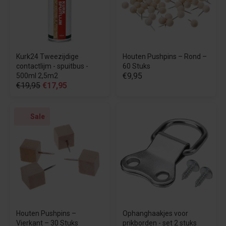
Kurk24 Tweezijdige
Houten Pushpins – Rond –
contactlijm - spuitbus -
60 Stuks
€9,95
500ml 2,5m2
€19,95
€17,95
Sale
Houten Pushpins –
Ophanghaakjes voor
Vierkant – 30 Stuks
prikborden - set 2 stuks