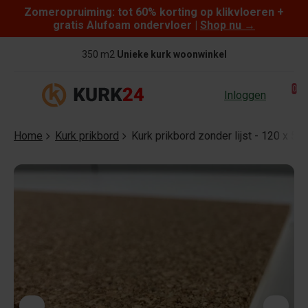
Zomeropruiming: tot 60% korting op klikvloeren +
Skip to content
gratis Alufoam ondervloer |
Shop nu
→
350 m2
Unieke kurk woonwinkel
0
Inloggen
Home
Kurk prikbord
Kurk prikbord zonder lijst - 120 x 5