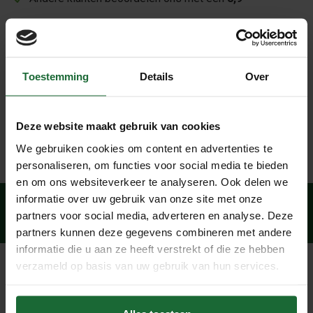
Beschrijving
kurkballen en kurk knikkers voor modelbouw ,
Toestemming
Details
Over
maquettebouw en hobby
Ideaal om mee te knutselen en poppetjes van kurk te
maken
Deze website maakt gebruik van cookies
We gebruiken cookies om content en advertenties te
personaliseren, om functies voor social media te bieden
en om ons websiteverkeer te analyseren. Ook delen we
informatie over uw gebruik van onze site met onze
Veilig betalen
partners voor social media, adverteren en analyse. Deze
met:
partners kunnen deze gegevens combineren met andere
informatie die u aan ze heeft verstrekt of die ze hebben
verzameld op basis van uw gebruik van hun services.
Klantenservice
Bezorginfo
Retourneren