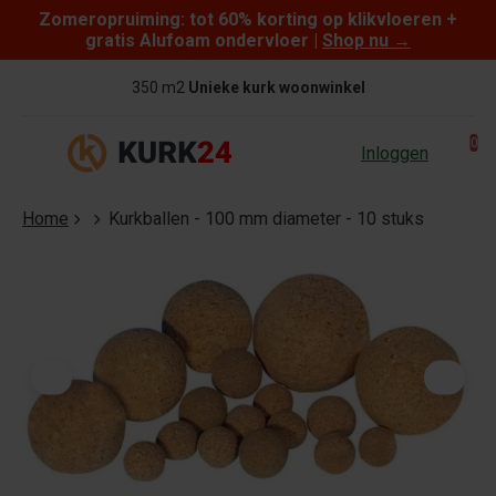
Zomeropruiming: tot 60% korting op klikvloeren +
Skip to content
gratis Alufoam ondervloer |
Shop nu
→
350 m2
Unieke kurk woonwinkel
0
Inloggen
Home
Kurkballen - 100 mm diameter - 10 stuks