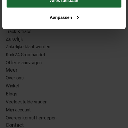
Alles toestaan
Contact
Afhalen in Westerbork
Aanpassen
Montage uitbesteden
Track & trace
Zakelijk
Zakelijke klant worden
Kurk24 Groothandel
Offerte aanvragen
Meer
Over ons
Winkel
Blogs
Veelgestelde vragen
Mijn account
Overeenkomst herroepen
Contact