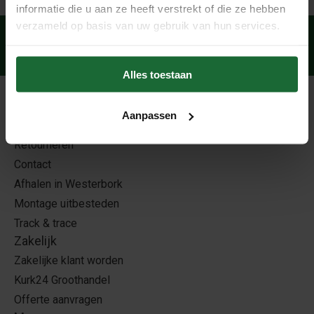
informatie die u aan ze heeft verstrekt of die ze hebben
verzameld op basis van uw gebruik van hun services.
Veilig betalen
met:
Alles toestaan
Klantenservice
Aanpassen
Bezorginfo
Retourneren
Contact
Afhalen in Westerbork
Montage uitbesteden
Track & trace
Zakelijk
Zakelijke klant worden
Kurk24 Groothandel
Offerte aanvragen