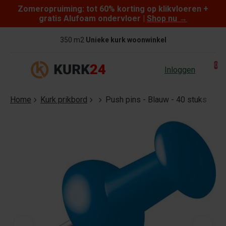
Zomeropruiming: tot 60% korting op klikvloeren +
Skip to content
gratis Alufoam ondervloer |
Shop nu
→
350 m2
Unieke kurk woonwinkel
0
Inloggen
Home
Kurk prikbord
Push pins - Blauw - 40 stuks