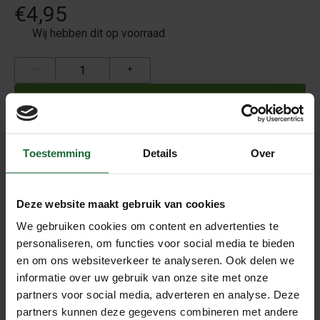
€4,95
Wij hebben dit op voorraad
−
+
Toestemming
Details
Over
Vandaag besteld
morgen verzonden!
Andere klanten beoordelen ons met een
8,9
Beschrijving
Deze website maakt gebruik van cookies
We gebruiken cookies om content en advertenties te
Blauwe Push pins
personaliseren, om functies voor social media te bieden
De push pins worden geleverd in een verpakking van 40
en om ons websiteverkeer te analyseren. Ook delen we
stuks.
informatie over uw gebruik van onze site met onze
partners voor social media, adverteren en analyse. Deze
partners kunnen deze gegevens combineren met andere