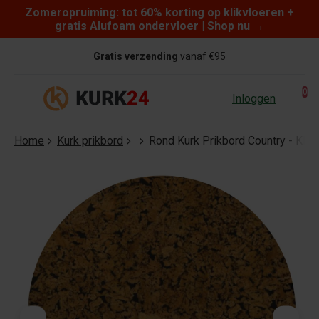
Zomeropruiming: tot 60% korting op klikvloeren +
Skip to content
gratis Alufoam ondervloer |
Shop nu
→
Gratis verzending
vanaf €95
0
Inloggen
Home
Kurk prikbord
Rond Kurk Prikbord Country - Kleu