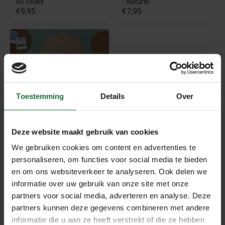
60 Stuks
- Naturel
€9,95
€7,95
Toestemming
Details
Over
Rond Prikbord Design -
Mystic - Diverse Maten
Deze website maakt gebruik van cookies
€19,95
We gebruiken cookies om content en advertenties te
personaliseren, om functies voor social media te bieden
Beschrijving
en om ons websiteverkeer te analyseren. Ook delen we
informatie over uw gebruik van onze site met onze
Rond Kurk Prikbord – Country Design voor een
partners voor social media, adverteren en analyse. Deze
Stijlvolle Wand
partners kunnen deze gegevens combineren met andere
Geef je interieur een moderne én functionele upgrade met
informatie die u aan ze heeft verstrekt of die ze hebben