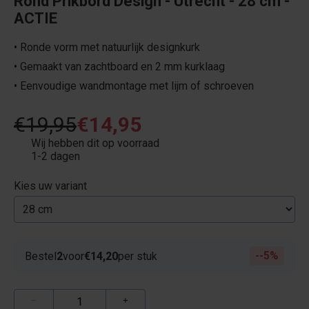
Rond Prikbord Design - Utrecht - 28 cm -
ACTIE
• Ronde vorm met natuurlijk designkurk
• Gemaakt van zachtboard en 2 mm kurklaag
• Eenvoudige wandmontage met lijm of schroeven
€19,95
€14,95
Wij hebben dit op voorraad
1-2 dagen
Kies uw variant
-5%
Bestel
2
voor
€14,20
per stuk
−
+