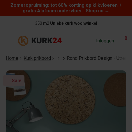
Zomeropruiming: tot 60% korting op klikvloeren +
Skip to content
gratis Alufoam ondervloer |
Shop nu
→
350 m2
Unieke kurk woonwinkel
0
Inloggen
Home
Kurk prikbord
Rond Prikbord Design - Utrecht
Sale