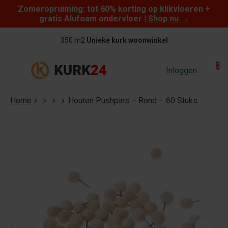
Zomeropruiming: tot 60% korting op klikvloeren +
Skip to content
gratis Alufoam ondervloer |
Shop nu
→
350 m2
Unieke kurk woonwinkel
0
Inloggen
Home
Houten Pushpins – Rond – 60 Stuks