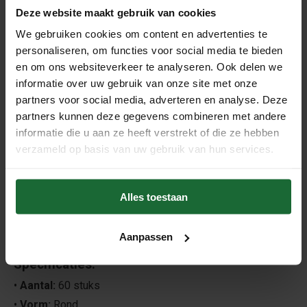
Deze website maakt gebruik van cookies
bevestigen. Dankzij het eenvoudige, natuurlijke ontwerp
We gebruiken cookies om content en advertenties te
zijn ze zowel functioneel als decoratief. Ideaal voor
personaliseren, om functies voor social media te bieden
kantoor, school of thuis – en een prachtig alternatief voor
en om ons websiteverkeer te analyseren. Ook delen we
standaard kunststof punaises.
informatie over uw gebruik van onze site met onze
partners voor social media, adverteren en analyse. Deze
Waarom kiezen voor ronde houten pushpins?
partners kunnen deze gegevens combineren met andere
•
Natuurlijke uitstraling:
Naturel hout past in elk interieur
informatie die u aan ze heeft verstrekt of die ze hebben
•
Stevig en betrouwbaar:
Metalen pin houdt papier goed
verzameld op basis van uw gebruik van hun services.
op z’n plaats
•
Veelzijdig gebruik:
Voor prikborden, moodboards,
Alles toestaan
kaarten of planning
•
Duurzaam materiaal:
Gemaakt van echt hout en metaal
Aanpassen
•
Handige voordeelverpakking:
60 stuks in één doosje
Specificaties:
•
Aantal:
60 stuks
•
Vorm:
Rond