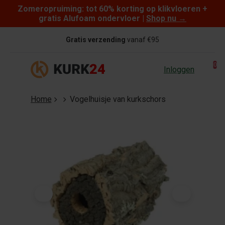
Zomeropruiming: tot 60% korting op klikvloeren +
Skip to content
gratis Alufoam ondervloer |
Shop nu
→
Gratis verzending
vanaf €95
0
Inloggen
Home
Vogelhuisje van kurkschors