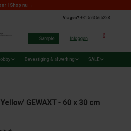
oer |
Shop nu
→
Vragen?
+31 593 565228
0
Sample
Inloggen
obby
Bevestiging & afwerking
SALE
 Yellow' GEWAXT - 60 x 30 cm
stisch