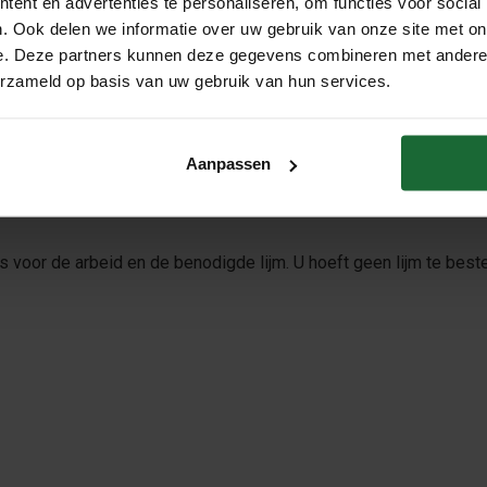
ent en advertenties te personaliseren, om functies voor social
. Ook delen we informatie over uw gebruik van onze site met on
e. Deze partners kunnen deze gegevens combineren met andere i
erzameld op basis van uw gebruik van hun services.
contactlijm. Bij gebruik van deze lijm dient zowel de kurktegel 
Aanpassen
 nog in de lijm hoeft te zetten. De meerprijs welke wij vragen vo
ellen
s voor de arbeid en de benodigde lijm. U hoeft geen lijm te beste