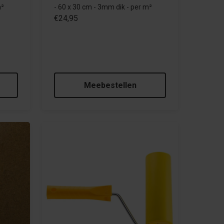
m²
- 60 x 30 cm - 3mm dik - per m²
€24,95
Meebestellen