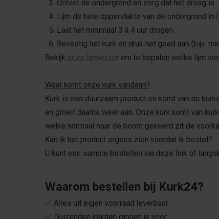
3. Ontvet de ondergrond en zorg dat het droog is
4. Lijm de hele oppervlakte van de ondergrond in (zi
5. Laat het minimaal 3 á 4 uur drogen
6. Bevestig het kurk en druk het goed aan (bijv. m
Bekijk
onze lijmwijze
r om te bepalen welke lijm voo
Waar komt onze kurk vandaan?
Kurk is een duurzaam product en komt van de kurke
en groeit daarna weer aan. Onze kurk komt van kurk
welke normaal naar de boom gekeerd zit de voorkan
Kan ik het product ergens zien voordat ik bestel?
U kunt een sample bestellen via deze link of langs
Waarom bestellen bij Kurk24?
✅ Alles uit eigen voorraad leverbaar
✅ Duizenden klanten gingen je voor