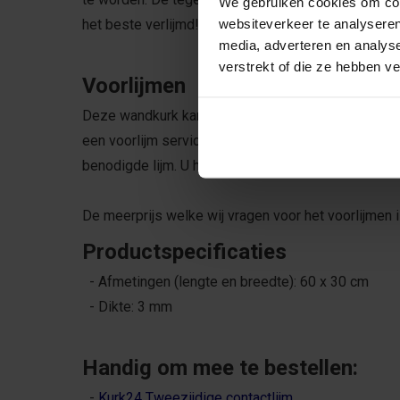
We gebruiken cookies om cont
websiteverkeer te analyseren
het beste verlijmd!
media, adverteren en analys
verstrekt of die ze hebben v
Voorlijmen
Deze wandkurk kan worden verlijmd met tweezijdige 
een voorlijm service aan zodat u zelf enkel de wand
benodigde lijm. U hoeft dus niks meer mee te best
De meerprijs welke wij vragen voor het voorlijmen i
Productspecificaties
- Afmetingen (lengte en breedte): 60 x 30 cm
- Dikte: 3 mm
Handig om mee te bestellen:
-
Kurk24 Tweezijdige contactlijm