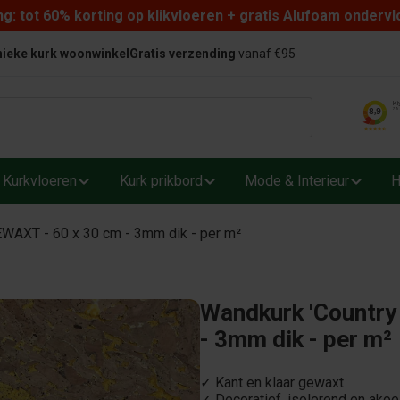
: tot 60% korting op klikvloeren + gratis Alufoam ondervl
ieke kurk woonwinkel
Gratis verzending
vanaf €95
Kurkvloeren
Kurk prikbord
Mode & Interieur
H
EWAXT - 60 x 30 cm - 3mm dik - per m²
Wandkurk 'Country
- 3mm dik - per m²
✓ Kant en klaar gewaxt
✓ Decoratief, isolerend en akoe