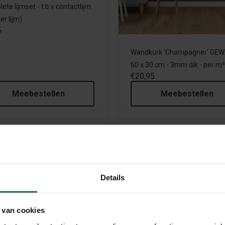
ete lijmset - t.b.v contactlijm
er lijm)
5
Wandkurk 'Champagner' GEW
60 x 30 cm - 3mm dik - per m²
€20,95
Meebestellen
Meebestellen
Details
leding? Bekijk van onze Country collectie, waarbij de kurk gekleu
te worden en zijn de makkelijk schoon te houden. De kurk is kan
 van cookies
n zijn hierdoor zeer geschikt om een complete wand om te tovere