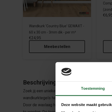
Compl
(zond
€6,9
Wandkurk 'Country Blue' GEWAXT -
60 x 30 cm - 3mm dik - per m²
€24,95
Meebestellen
Beschrijving
Toestemming
Zoek jij een unieke, duurzame en stijlvolle wandbek
wandkurktegels hebben een gele achterzijde.
Door de waxlaag hoeven de tegels niet meer gelakt 
Deze website maakt gebruik
te worden. De tegels sluiten mooi op elkaar aan e