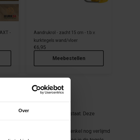
AXT -
Aandrukrol - zacht 15 cm - t.b.v.
kurktegels wand/vloer
€6,95
Meebestellen
Over
rd is en er een 3d-uitstraling ontstaat. Deze
t & klaar voor montage en hoeft enkel nog verlijmd
n tot kurkwand! Lees hieronder hoe je de tegels