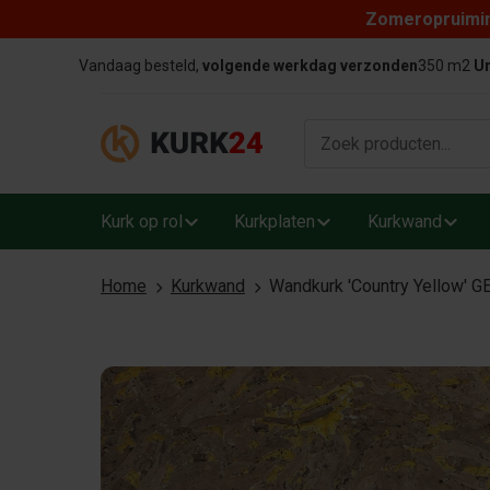
Zomeropruiming
Skip to content
Vandaag besteld,
volgende werkdag verzonden
350 m2
Un
Kurk op rol
Kurkplaten
Kurkwand
Home
Kurkwand
Wandkurk 'Country Yellow' G