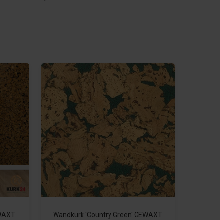
EWAXT
Wandkurk 'Country Green' GEWAXT