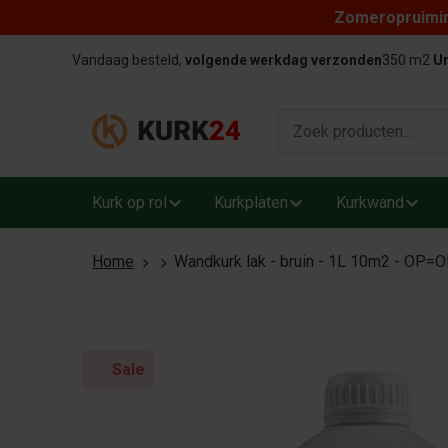
Zomeropruiming
Skip to content
Vandaag besteld,
volgende werkdag verzonden
350 m2
Un
Kurk op rol
Kurkplaten
Kurkwand
Home
Wandkurk lak - bruin - 1L 10m2 - OP=
Sale