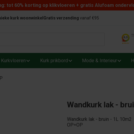
: tot 60% korting op klikvloeren + gratis Alufoam ondervl
ieke kurk woonwinkel
Gratis verzending
vanaf €95
Kurkvloeren
Kurk prikbord
Mode & Interieur
H
OP
Wandkurk lak - bru
Wandkurk lak - bruin - 1L 10m2
OP=OP