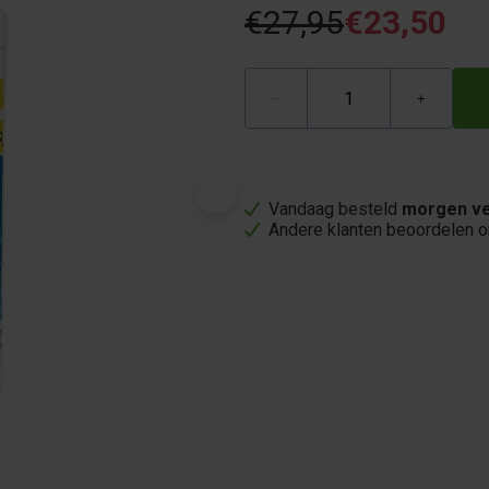
€27,95
€23,50
−
+
Vandaag besteld
morgen ve
Andere klanten beoordelen 