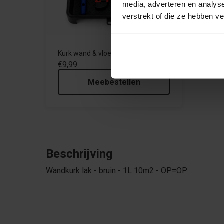
media, adverteren en analys
verstrekt of die ze hebben v
Kurk wand & vloer - Lakset
€9,99
Meebestellen
Beschrijving
Wandkurk lak - bruin - 1L 10m2 - OP=OP