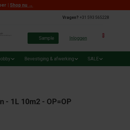
oer |
Shop nu
→
Vragen?
+31 593 565228
0
Sample
Inloggen
obby
Bevestiging & afwerking
SALE
in - 1L 10m2 - OP=OP