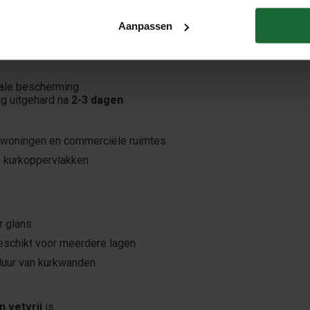
oningen, kantoren en commerciële ruimtes.
Aanpassen
ale bescherming
dig uitgehard na
2-3 dagen
 woningen en commerciële ruimtes
 kurkoppervlakken
r glans
schikt voor meerdere lagen
duur van kurkwanden
 vetvrij
is.