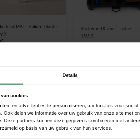
urk lak MAT - Solida - blank -
Kurk wand & vloer - Lakset
0m2
€9,99
95
Meebestellen
Meebestellen
Details
 van cookies
ent en advertenties te personaliseren, om functies voor social
en hoogwaardige,
watergedragen lak
die speciaal is ontwikk
. Ook delen we informatie over uw gebruik van onze site met on
arante afwerking behoudt de wand zijn natuurlijke uitstraling, ter
e. Deze partners kunnen deze gegevens combineren met andere i
erzameld op basis van uw gebruik van hun services.
e lagen, waardoor je eenvoudig een sterke en slijtvaste afwerk