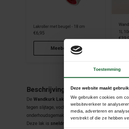
Wandk
Lakroller met beugel - 18 cm
1L 1
€6,95
€39,
Meebestellen
Toestemming
Deze website maakt gebruik
Beschrijving
We gebruiken cookies om cont
De
Wandkurk Lak Mat – Solida – Blank – 5L
is e
websiteverkeer te analyseren
tegen slijtage, vocht en vuil. Met een matte, transp
media, adverteren en analys
onderhoudsgemak.
verstrekt of die ze hebben v
Deze lak is
sneldrogend
en geschikt voor meerder