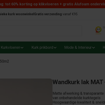
: tot 60% korting op klikvloeren + gratis Alufoam ondervl
ieke kurk woonwinkel
Gratis verzending
vanaf €95
Kurkvloeren
Kurk prikbord
Mode & Interieur
H
L 50m2
Wandkurk lak MAT -
Matte afwerking & transparante 
van onbehandelde kurktegels
Hoogwaardige kwaliteit & sneld