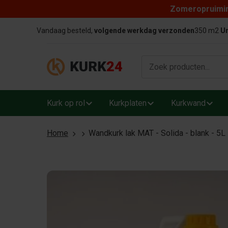
Zomeropruiming
Skip to content
Vandaag besteld,
volgende werkdag verzonden
350 m2
Un
Kurk op rol
Kurkplaten
Kurkwand
Home
Wandkurk lak MAT - Solida - blank - 5