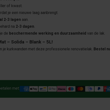
ller of kwast.
dat je een nieuwe laag aanbrengt.
l 2-3 lagen
aan.
tgehard na
2-3 dagen
.
je de
beschermende werking en duurzaamheid
van de lak.
t – Solida – Blank – 5L!
van je kurkwanden met deze professionele renovatielak.
Bestel n
betalen met: