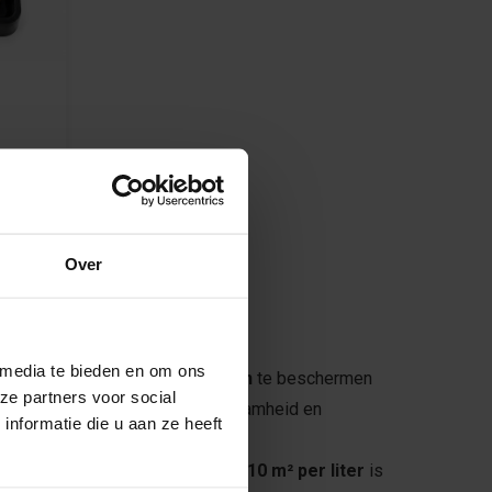
Over
 media te bieden en om ons
eld om onbehandelde
kurkwanden
te beschermen
ze partners voor social
wijl de lak zorgt voor extra duurzaamheid en
nformatie die u aan ze heeft
ing creëert. Met een dekking van
10 m² per liter
is