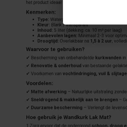
het product ideaal voor diverse toepassingen in w
Kenmerken:
Type:
Watergedragen, matte lak
Kleur:
Blank / transparant
Inhoud:
5 liter (dekking: ca. 10 m² per laag)
Aanbevolen lagen:
Minimaal 2-3 voor optim
Droogtijd:
Overlakbaar na
1,5 à 2 uur
, volle
Waarvoor te gebruiken?
✔ Bescherming van onbehandelde
kurkwanden
in
✔
Renovatie & onderhoud
van bestaande gelakte
✔ Voorkomen van
vochtindringing, vuil & slijtage
Voordelen:
✔
Matte afwerking
– Natuurlijke uitstraling zonde
✔
Sneldrogend & makkelijk aan te brengen
– Ge
✔
Duurzame bescherming
– Verlengt de levens
Hoe gebruik je Wandkurk Lak Mat?
1 Zorg ervoor dat de ondergrond
schoon, droog en