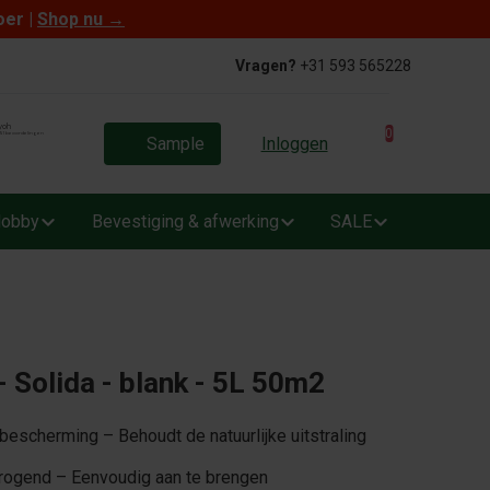
oer |
Shop nu
→
Vragen?
+31 593 565228
0
Sample
Inloggen
obby
Bevestiging & afwerking
SALE
 Solida - blank - 5L 50m2
bescherming – Behoudt de natuurlijke uitstraling
rogend – Eenvoudig aan te brengen