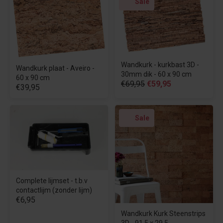
Sale
Wandkurk - kurkbast 3D -
Wandkurk plaat - Aveiro -
30mm dik - 60 x 90 cm
60 x 90 cm
€69,95
€59,95
€39,95
Sale
Complete lijmset - t.b.v
contactlijm (zonder lijm)
€6,95
Wandkurk Kurk Steenstrips
3D - 91,5 x 29,5