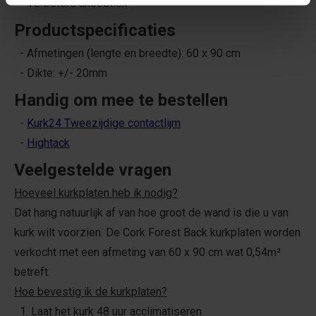
- Verbeterd akoestiek
Productspecificaties
- Afmetingen (lengte en breedte): 60 x 90 cm
- Dikte: +/- 20mm
Handig om mee te bestellen
-
Kurk24 Tweezijdige contactlijm
-
Hightack
Veelgestelde vragen
Hoeveel kurkplaten heb ik nodig?
Dat hang natuurlijk af van hoe groot de wand is die u van
kurk wilt voorzien. De Cork Forest Back kurkplaten worden
verkocht met een afmeting van 60 x 90 cm wat 0,54m²
betreft.
Hoe bevestig ik de kurkplaten?
1. Laat het kurk 48 uur acclimatiseren