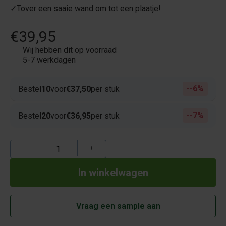
✓Tover een saaie wand om tot een plaatje!
€39,95
Wij hebben dit op voorraad
5-7 werkdagen
-6%
Bestel
10
voor
€37,50
per stuk
-7%
Bestel
20
voor
€36,95
per stuk
−
+
Vraag een sample aan