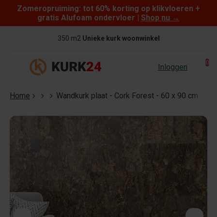
Zomeropruiming: tot 60% korting op klikvloeren +
Skip to content
gratis Alufoam ondervloer |
Shop nu
→
350 m2
Unieke kurk woonwinkel
0
Inloggen
Home
Wandkurk plaat - Cork Forest - 60 x 90 cm