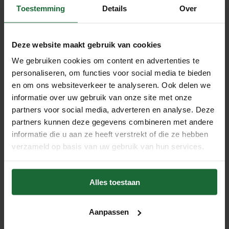
Toestemming
Details
Over
eyecatcher. Met de kurkplaat Cork Forest op de muur
zorgt u voor een
natuurlijke wandbekleding
in uw
woonkamer, werkkamer, kinderkamer of bijvoorbeeld voor
Deze website maakt gebruik van cookies
op kantoor. Het is een ideale manier om als
prikbord
te
We gebruiken cookies om content en advertenties te
gebruiken om foto’s, kaarten, tekeningen van de kinderen
personaliseren, om functies voor social media te bieden
of belangrijke notities aan vast te maken. Gebruik hiervoor
en om ons websiteverkeer te analyseren. Ook delen we
verschillende soorten
punaises of pushpin clips
met
informatie over uw gebruik van onze site met onze
verschillende kleuren of patronen.
partners voor social media, adverteren en analyse. Deze
partners kunnen deze gegevens combineren met andere
Een bijkomend voordeel is dat de platen dankzij de open
informatie die u aan ze heeft verstrekt of die ze hebben
structuur ook akoestisch verbeterend werken!
verzameld op basis van uw gebruik van hun services.
Voordelen
- 100% natuurlijk kurkschors
Alles toestaan
- Ecologisch verantwoord
- Geschikt als prikwand of terrarium
Aanpassen
- Antistatisch en allergisch