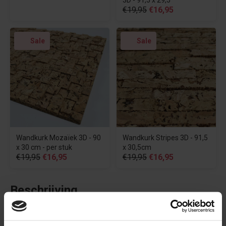
€19,95
€16,95
Sale
Sale
Wandkurk Mozaïek 3D - 90
Wandkurk Stripes 3D - 91,5
x 30 cm - per stuk
x 30,5cm
€19,95
€16,95
€19,95
€16,95
Beschrijving
Een unieke, grove en natuurlijke kurkplaat gemaakt uit de
bast van een kurkeik! Tover een muur om tot een echte