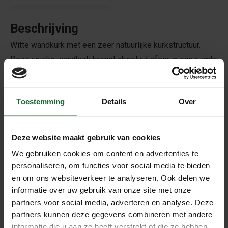
Beschrijving
Witte wandkurk met een zeer natuurlijke kurkstructuur.
Deze unieke wandkurk brengt absoluut sfeer in een ruimte
dankzij het natuurlijke en mooie design. De tegels hebben
een dikte van 3mm. Hierdoor is het mogelijk er schuin met
Toestemming
Details
Over
een speldje of punaise nog wat in te prikken.
Voorlijmen
Deze website maakt gebruik van cookies
Deze wandkurk kan worden verlijmd met tweezijdige
contactlijm. Bij gebruik van deze lijm dient zowel de
We gebruiken cookies om content en advertenties te
personaliseren, om functies voor social media te bieden
kurktegel als de wand in de lijm gezet te worden. Wij
en om ons websiteverkeer te analyseren. Ook delen we
bieden een voorlijm service aan zodat u zelf enkel de
informatie over uw gebruik van onze site met onze
wand nog in de lijm hoeft te zetten. De meerprijs welke wij
partners voor social media, adverteren en analyse. Deze
vragen voor het voorlijmen is voor de arbeid en de
partners kunnen deze gegevens combineren met andere
benodigde lijm. U hoeft dus niks meer mee te bestellen
informatie die u aan ze heeft verstrekt of die ze hebben