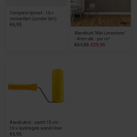
Complete lijmset - t.b.v
contactlijm (zonder lijm)
€6,95
Wandkurk 'Mat Limestone '
- 4mm dik - per m²
€31,95
€29,95
Aandrukrol - zacht 15 cm -
t.b.v. kurktegels wand/vloer
€6,95