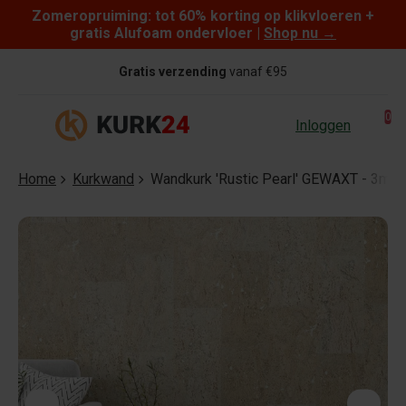
Zomeropruiming: tot 60% korting op klikvloeren +
Skip to content
gratis Alufoam ondervloer |
Shop nu
→
Gratis verzending
vanaf €95
0
Inloggen
Home
Kurkwand
Wandkurk 'Rustic Pearl' GEWAXT - 3mm d