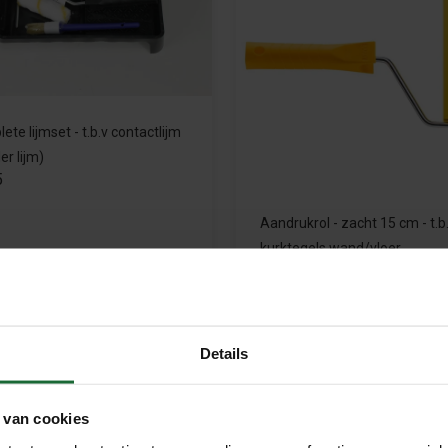
ete lijmset - t.b.v contactlijm
er lijm)
5
Aandrukrol - zacht 15 cm - t.b.
kurktegels wand/vloer
€6,95
Meebestellen
Meebestellen
Details
 van cookies