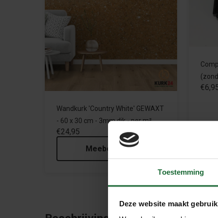
Compl
(zond
€6,9
Wandkurk 'Country White' GEWAXT
- 60 x 30 cm - 3mm dik - per m²
€24,95
Meebestellen
Toestemming
Deze website maakt gebruik