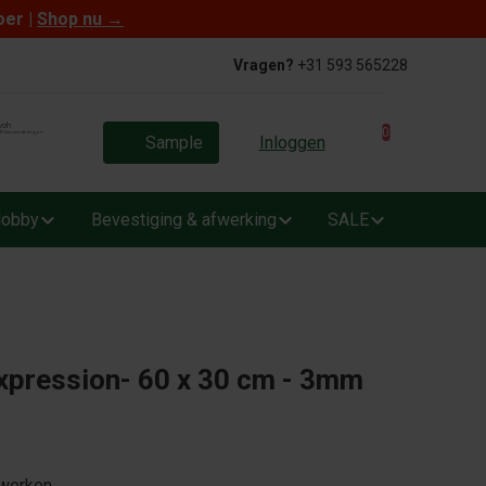
oer |
Shop nu
→
Vragen?
+31 593 565228
0
Sample
Inloggen
obby
Bevestiging & afwerking
SALE
xpression- 60 x 30 cm - 3mm
rwerken