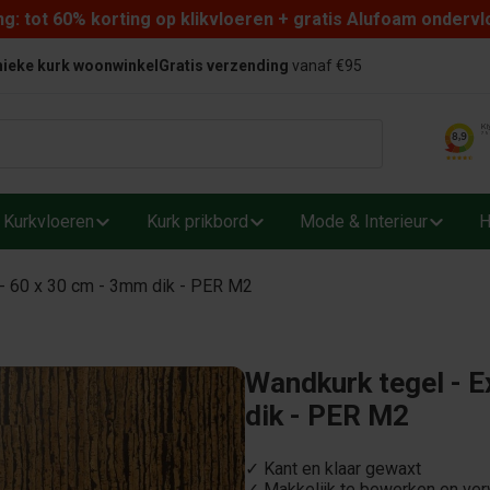
: tot 60% korting op klikvloeren + gratis Alufoam ondervl
ieke kurk woonwinkel
Gratis verzending
vanaf €95
Kurkvloeren
Kurk prikbord
Mode & Interieur
H
- 60 x 30 cm - 3mm dik - PER M2
Wandkurk tegel - E
dik - PER M2
✓ Kant en klaar gewaxt
✓ Makkelijk te bewerken en ve