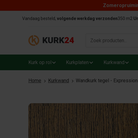
Zomeropruiming
Skip to content
Vandaag besteld,
volgende werkdag verzonden
350 m2
Un
Kurk op rol
Kurkplaten
Kurkwand
Home
Kurkwand
Wandkurk tegel - Expression