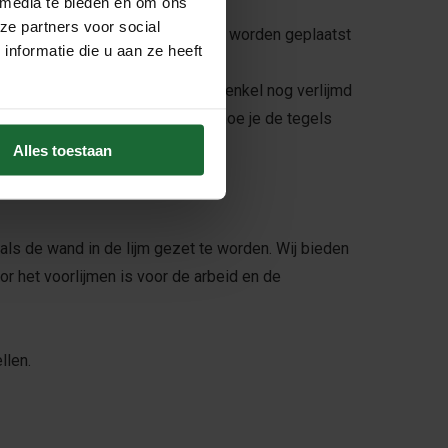
 media te bieden en om ons
ze partners voor social
nen in veel verschillende ruimtes worden geplaatst
nformatie die u aan ze heeft
t & klaar voor montage en hoeft enkel nog verlijmd
n tot kurkwand! Lees hieronder hoe je de tegels
Alles toestaan
als de wand in de lijm gezet te worden. Wij bieden
or het voorlijmen is voor de arbeid en de
llen.