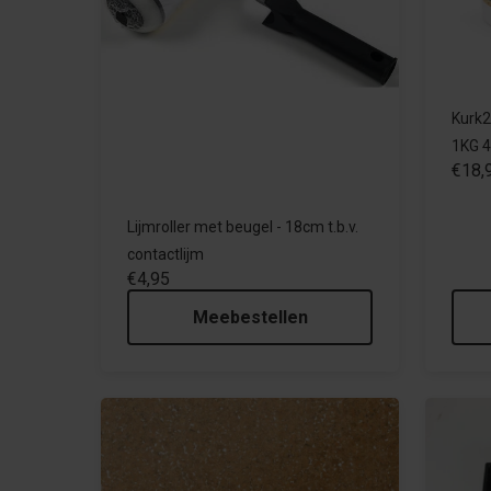
Kurk2
1KG 
€18,
Lijmroller met beugel - 18cm t.b.v.
contactlijm
€4,95
Meebestellen