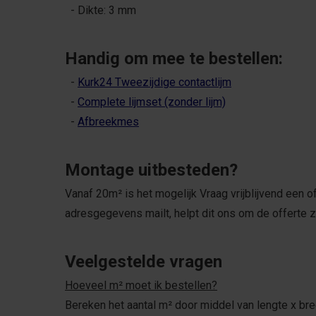
- Dikte: 3 mm
Handig om mee te bestellen:
-
Kurk24 Tweezijdige contactlijm
-
Complete lijmset (zonder lijm)
-
Afbreekmes
Montage uitbesteden?
Vanaf 20m² is het mogelijk Vraag vrijblijvend een o
adresgegevens mailt, helpt dit ons om de offerte zo
Veelgestelde vragen
Hoeveel m² moet ik bestellen?
Bereken het aantal m² door middel van lengte x bree