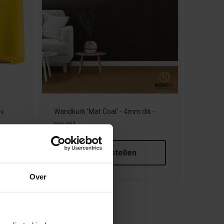
v.
Wandkurk 'Mat Coal' - 4mm dik -
per m²
€31,95
€29,95
Meebestellen
Over