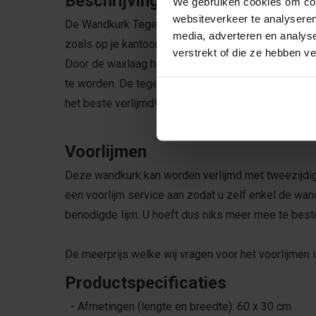
Beschrijving
We gebruiken cookies om cont
websiteverkeer te analyseren
De Wandkurk Tegel "Expression" is een opvallend en
media, adverteren en analys
zoals op je kantoor, slaapkamer, woonkamers etc.
verstrekt of die ze hebben v
Door de waxlaag hoeven de tegels niet meer gelakt 
te worden. De tegels sluiten mooi op elkaar aan e
het beste verlijmd!
Voorlijmen
Deze wandkurk kan worden verlijmd met tweezijdige 
een voorlijm service aan zodat u zelf enkel de wand
benodigde lijm. U hoeft dus niks meer mee te best
De meerprijs welke wij vragen voor het voorlijmen i
Productspecificaties
- Afmetingen (lengte en breedte): 60 x 30 cm