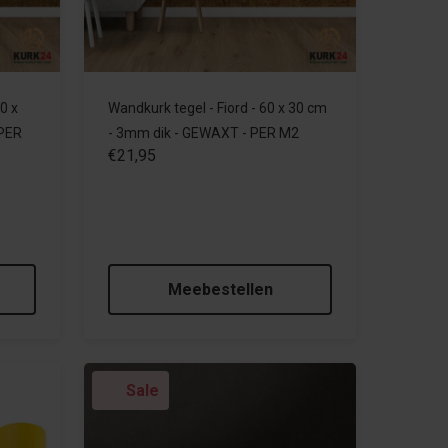
0 x
Wandkurk tegel - Fiord - 60 x 30 cm
 PER
- 3mm dik - GEWAXT - PER M2
€21,95
Meebestellen
Sale