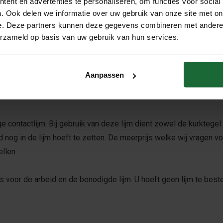
ent en advertenties te personaliseren, om functies voor social
. Ook delen we informatie over uw gebruik van onze site met on
 artistiek dat onmiddellijk de aandacht trekt. De kurktegels kun
e. Deze partners kunnen deze gegevens combineren met andere i
erzameld op basis van uw gebruik van hun services.
te worden en zijn de makkelijk schoon te houden. De kurk is kan
n zijn hierdoor zeer geschikt om een complete wand om te tovere
Aanpassen
contactlijm. Bij gebruik van deze lijm dient zowel de kurktegel 
 nog in de lijm hoeft te zetten. De meerprijs welke wij vragen vo
ellen
s voor de arbeid en de benodigde lijm. U hoeft geen lijm te beste