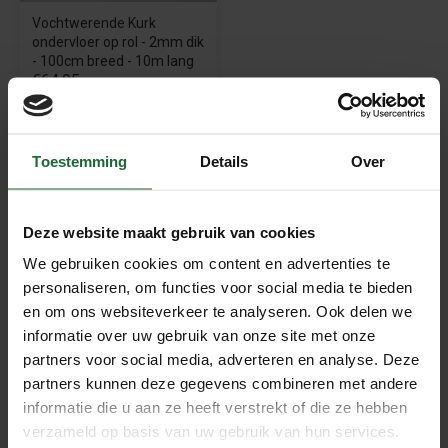
Vochtwerende Kurk
ondervloer op rol - 2mm dik
- 100cm breed - 10m lang
€64,95
Beschrijving
Toestemming
Details
Over
Stijlvol, charme en verfijning. Cork Essence drukt zijn
persoonlijkheid uit door de unieke ontwerpen en formaten
Deze website maakt gebruik van cookies
die zijn afgestemd op moderne trends in het
interieurontwerp. De ideale vloer voor het creëren van
We gebruiken cookies om content en advertenties te
personaliseren, om functies voor social media te bieden
sfeer en charme, gecombineerd met het unieke comfort
en om ons websiteverkeer te analyseren. Ook delen we
van kurk en de prestatie-eisen van residentiële en
informatie over uw gebruik van onze site met onze
commerciële toepassingen met matige belasting. De
partners voor social media, adverteren en analyse. Deze
collectie bestaat uit meer dan 10 kurkvloeren met een
partners kunnen deze gegevens combineren met andere
kurkdesign.
informatie die u aan ze heeft verstrekt of die ze hebben
De dubbele kurklaag zorgt voor uitstekende thermische/
verzameld op basis van uw gebruik van hun services.