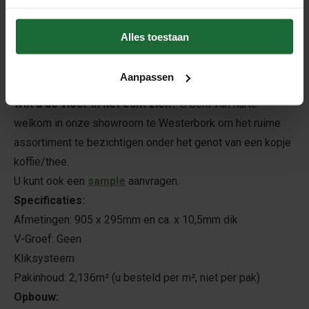
akoestische prestaties en extra comfort. De kurkvloeren
leveren wij kant en klaar gelakt met een WRT-laklaag (wear
Alles toestaan
resistance technology), deze lak is milieuvriendelijk en op
basis van een keramische samenstelling die zorgt voor
Aanpassen
een zeer sterke slijtlaag met een lange levensduur.
Wilt u de vloer in het echt zien?
U bent van harte
welkom in onze showroom te Westerbork om het ruime
assortiment te bezichtigen onder het genot van een kopje
koffie/thee.
U kunt ook een
sample
aanvragen.
Specificaties:
Afmetingen: 905 x 295mm en ca. x 10,5mm dik
V-Groef: Geen
Kliksysteem
Pakinhoud: 2,136m² (u besteld per m², niet per pak)
Opbouw: