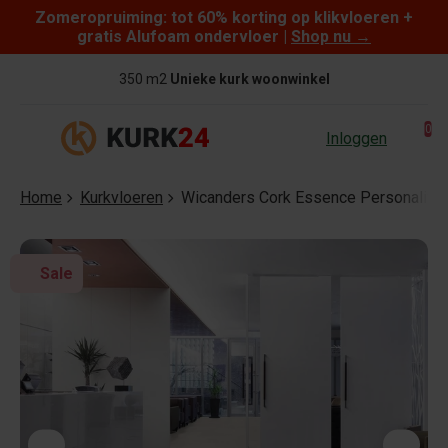
Zomeropruiming: tot 60% korting op klikvloeren +
Skip to content
gratis Alufoam ondervloer |
Shop nu
→
350 m2
Unieke kurk woonwinkel
0
Inloggen
Home
Kurkvloeren
Wicanders Cork Essence Personality 
Sale