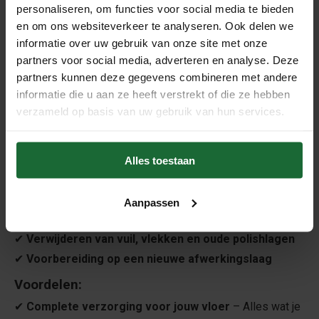
personaliseren, om functies voor social media te bieden
Kenmerken:
en om ons websiteverkeer te analyseren. Ook delen we
informatie over uw gebruik van onze site met onze
Inhoud:
3 flessen (1L per product)
partners voor social media, adverteren en analyse. Deze
Gebruik:
Voor reiniging, bescherming en
partners kunnen deze gegevens combineren met andere
dieptereiniging van Wicanders vloeren
informatie die u aan ze heeft verstrekt of die ze hebben
Eigenschappen:
Milde reiniging, duurzame
verzameld op basis van uw gebruik van hun services.
bescherming & verwijdering van oude polishlagen
Veilig & effectief:
pH-neutrale formules voor
optimale vloerzorg
Alles toestaan
Waarvoor te gebruiken?
✔
Regelmatig reinigen en beschermen van
Aanpassen
Wicanders vloeren
✔
Verwijderen van vuil, vlekken en oude polishlagen
✔
Voorbereiding op een nieuwe afwerkingslaag
Voordelen:
✔
Complete verzorging voor jouw vloer
– Alles wat je