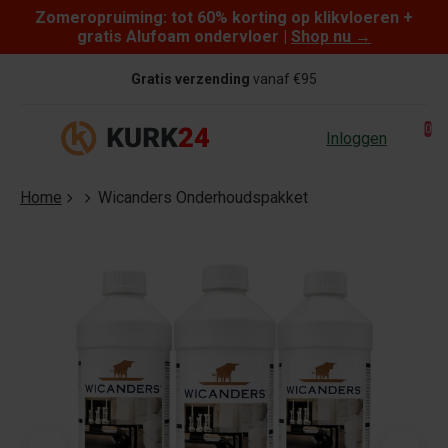
Zomeropruiming: tot 60% korting op klikvloeren +
Skip to content
gratis Alufoam ondervloer |
Shop nu
→
Gratis verzending
vanaf €95
0
Inloggen
Home
Wicanders Onderhoudspakket