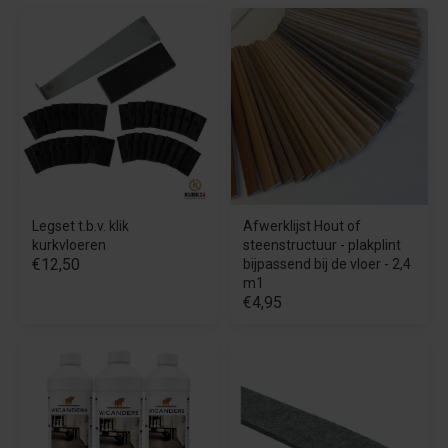
Legset t.b.v. klik
Afwerklijst Hout of
kurkvloeren
steenstructuur - plakplint
€12,50
bijpassend bij de vloer - 2,4
m1
€4,95