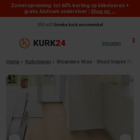
Zomeropruiming: tot 60% korting op klikvloeren +
Skip to content
gratis Alufoam ondervloer |
Shop nu
→
350 m2
Unieke kurk woonwinkel
0
Inloggen
Home
Kurkvloeren
Wicanders Wise - Wood Inspire Natura