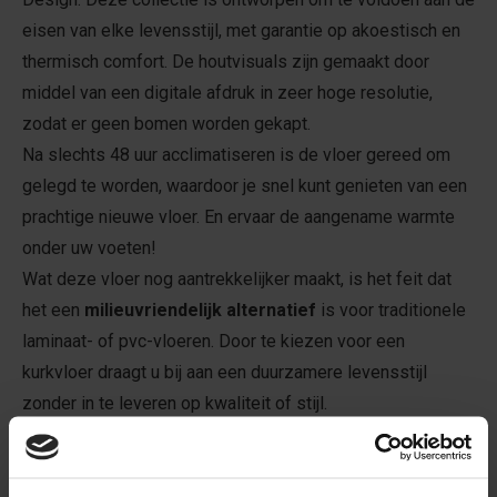
eisen van elke levensstijl, met garantie op akoestisch en
thermisch comfort. De houtvisuals zijn gemaakt door
middel van een digitale afdruk in zeer hoge resolutie,
zodat er geen bomen worden gekapt.
Na slechts 48 uur acclimatiseren is de vloer gereed om
gelegd te worden, waardoor je snel kunt genieten van een
prachtige nieuwe vloer. En ervaar de aangename warmte
onder uw voeten!
Wat deze vloer nog aantrekkelijker maakt, is het feit dat
het een
milieuvriendelijk alternatief
is voor traditionele
laminaat- of pvc-vloeren. Door te kiezen voor een
kurkvloer draagt u bij aan een duurzamere levensstijl
zonder in te leveren op kwaliteit of stijl.
Om ervoor te zorgen dat je voldoende vloer besteld,
adviseren wij een snijverlies van 8%. En vergeet niet om
bijpassende plinten
erbij te bestellen, de vloer moet