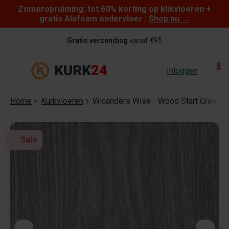
Zomeropruiming: tot 60% korting op klikvloeren +
Skip to content
gratis Alufoam ondervloer |
Shop nu
→
Gratis verzending
vanaf €95
0
Inloggen
Home
Kurkvloeren
Wicanders Wise - Wood Start Green D
Sale