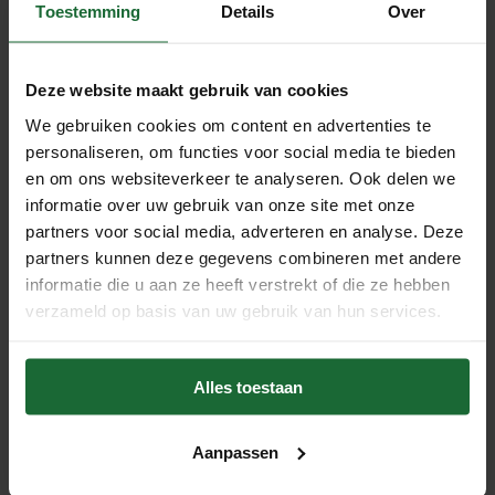
Toestemming
Details
Over
immers een vloerdikte van de wanden vrij liggen.
Tips
Deze website maakt gebruik van cookies
- De vloer moet rondom ruimte hebben om te kunnen
We gebruiken cookies om content en advertenties te
uitzetten, bestel
plinten
om dit netjes af te werken.
personaliseren, om functies voor social media te bieden
Verwarmingsbuizen zijn netjes af te werken met onze
en om ons websiteverkeer te analyseren. Ook delen we
bijpassende
rozetjes
.
informatie over uw gebruik van onze site met onze
- De vloer is kant en klaar gelakt, om de laklaag te
partners voor social media, adverteren en analyse. Deze
partners kunnen deze gegevens combineren met andere
beschermen adviseren wij een kurk
polish
. Indien u de
informatie die u aan ze heeft verstrekt of die ze hebben
vloer gaat dweilen, maak dan gebruik van de
kurkreiniger
verzameld op basis van uw gebruik van hun services.
van Wicanders. Ons advies is om een
onderhoudspakket
bij de vloer te bestellen.
- Plaats
vilt
onder de meubelen, om beschadigingen te
Alles toestaan
voorkomen.
Productspecificaties
Aanpassen
- 1220 x 185 mm