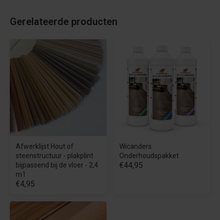
Gerelateerde producten
Afwerklijst Hout of
Wicanders
steenstructuur - plakplint
Onderhoudspakket
€44,95
bijpassend bij de vloer - 2,4
m1
€4,95