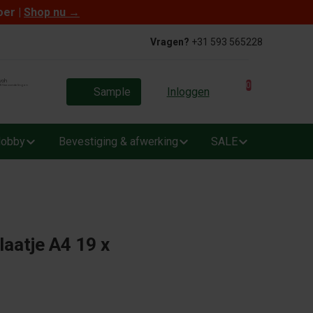
oer |
Shop nu
→
Vragen?
+31 593 565228
0
Sample
Inloggen
obby
Bevestiging & afwerking
SALE
laatje A4 19 x