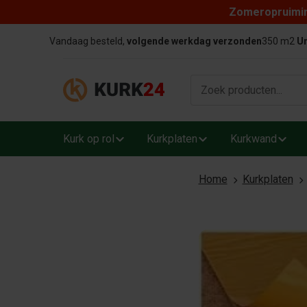
Zomeropruiming
Skip to content
Vandaag besteld,
volgende werkdag verzonden
350 m2
Un
Kurk op rol
Kurkplaten
Kurkwand
Home
Kurkplaten