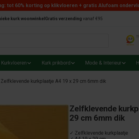
: tot 60% korting op klikvloeren + gratis Alufoam ondervl
ieke kurk woonwinkel
Gratis verzending
vanaf €95
Kurkvloeren
Kurk prikbord
Mode & Interieur
H
Zelfklevende kurkplaatje A4 19 x 29 cm 6mm dik
Zelfklevende kurkp
29 cm 6mm dik
✓ Zelfklevende kurkplaatje
✓ A4 19 x 29 cm