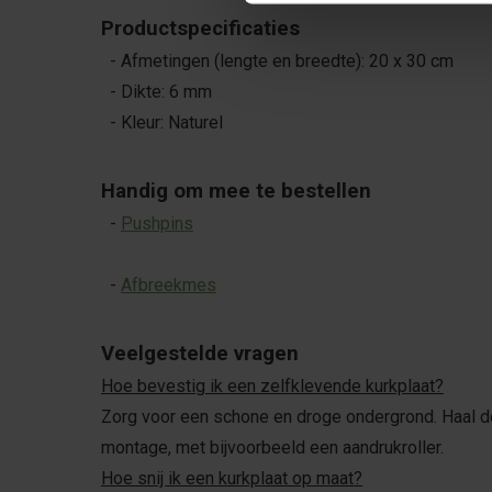
Productspecificaties
- Afmetingen (lengte en breedte): 20 x 30 cm
- Dikte: 6 mm
- Kleur: Naturel
Handig om mee te bestellen
-
Pushpins
-
Afbreekmes
Veelgestelde vragen
Hoe bevestig ik een zelfklevende kurkplaat?
Zorg voor een schone en droge ondergrond. Haal de f
montage, met bijvoorbeeld een aandrukroller.
Hoe snij ik een kurkplaat op maat?