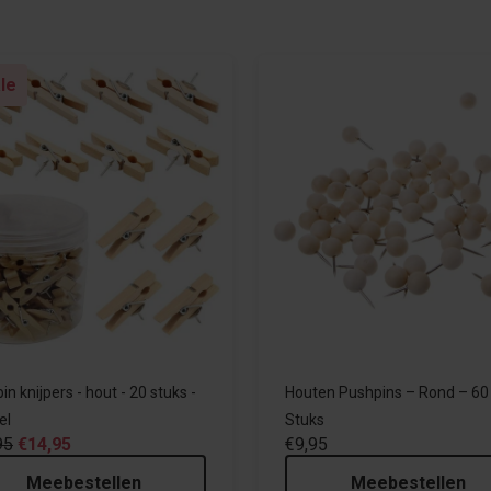
le
n knijpers - hout - 20 stuks -
Houten Pushpins – Rond – 60
el
Stuks
95
€14,95
€9,95
Meebestellen
Meebestellen