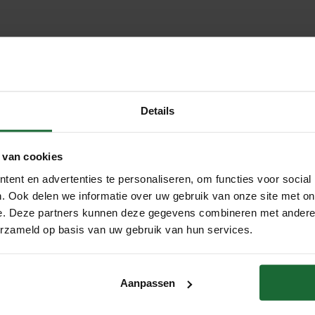
Details
van een praktische en stijlvolle prikwand nu nog gemakkelijker.
 van cookies
 foto's en/of andere belangrijke documenten op te prikken en bi
ent en advertenties te personaliseren, om functies voor social
at stevig genoeg om langdurig te gebruiken en biedt het een uit
. Ook delen we informatie over uw gebruik van onze site met on
vend en kan gemakkelijk worden bevestigd aan elke vlakke muur o
e. Deze partners kunnen deze gegevens combineren met andere i
erzameld op basis van uw gebruik van hun services.
erkant, waardoor het makkelijk te bevestigen is. Zorg ervoor da
Aanpassen