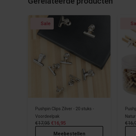
Gerelateerde producten
Sale
Sa
Pushpin Clips Zilver - 20 stuks -
Pushpi
Voordeelpak
Natur
€17,95
€16,95
€16,
Meebestellen