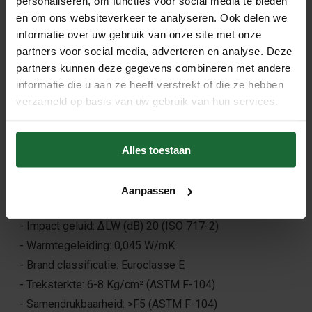
personaliseren, om functies voor social media te bieden
hierbij gebruik van de lijmroller.
en om ons websiteverkeer te analyseren. Ook delen we
informatie over uw gebruik van onze site met onze
partners voor social media, adverteren en analyse. Deze
Productspecificaties:
partners kunnen deze gegevens combineren met andere
- Afmetingen (lengte en breedte): 10 m x 100 cm
informatie die u aan ze heeft verstrekt of die ze hebben
- Dikte: 6mm
verzameld op basis van uw gebruik van hun services.
Samenstelling industriekurk
Alles toestaan
- Korrelgrootte: 1-3mm (gemiddeld)
- Dichtheid: ca. 200 kg/m³
Aanpassen
- Samenstelling: cork granulaat / bindend polyurethaan
- Impact geluid: ΔLW (dB) 20 (ISO 717-2)
- Warmtegeleiding: 0,045 W/mK
- Brand classificatie: Euroclasse E
- Treksterkte: 6-8 Kg/cm² (ASTM F-104)
- Samendrukbaarheid: >F5 (ASTM F-104)