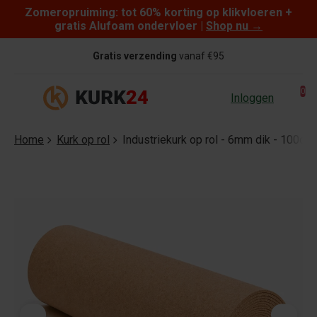
Zomeropruiming: tot 60% korting op klikvloeren +
Skip to content
gratis Alufoam ondervloer |
Shop nu
→
Gratis verzending
vanaf €95
0
Inloggen
Home
Kurk op rol
Industriekurk op rol - 6mm dik - 100cm