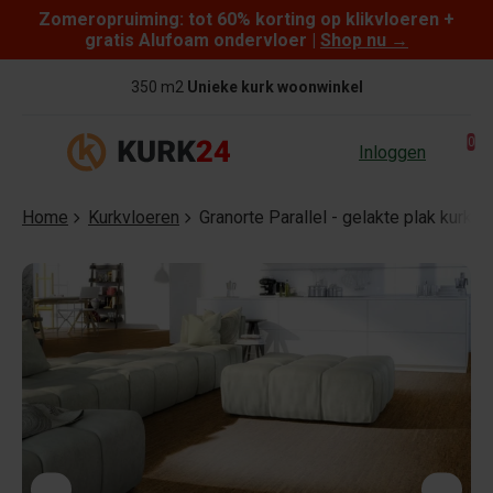
Zomeropruiming: tot 60% korting op klikvloeren +
Skip to content
gratis Alufoam ondervloer |
Shop nu
→
350 m2
Unieke kurk woonwinkel
0
Inloggen
Home
Kurkvloeren
Granorte Parallel - gelakte plak kurkvl