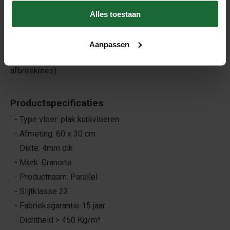
veel lijm. De benodigde lijm voor de ondergrond en een
Alles toestaan
losse lijmroller van 11cm leveren wij er namelijk bij! Bestel
voor het gemak nog een
complete lijmset
, dit is voorzien
Aanpassen
van alle benodigdheden (lijmbakje, kwast, lijmroller,
afbreekmes).
Productspecificaties
- Type vloer: plak kurkvloeren
- Afmeting: 60 x 30 cm
- Dikte: 4mm dik
- Merk: Granorte
- Productnaam: Parallel
- Slijtklasse 23
- Fabrieksgarantie 15 jaar
- Dichtheid > 450 Kg/m³