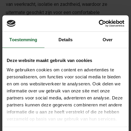
van veerkracht, isolatie en zachtheid, waardoor ze
uitermate geschikt zijn voor een comfortabele
loopervaring. Bovendien heeft kurk van nature thermische
en geluidsisolerende eigenschappen, waardoor het
aangenaam aanvoelt en bijdraagt aan een rustige
Toestemming
Details
Over
omgeving.
Hoewel de vloerdelen kant en klaar gelakt zijn, is het
Deze website maakt gebruik van cookies
advies om de vloer na montage 1 keer af te lakken.
Hierdoor wordt de vloer onderhoudsvriendelijk en zorg je
We gebruiken cookies om content en advertenties te
personaliseren, om functies voor social media te bieden
ervoor dat de naden goed dicht zitten. De Granorte
en om ons websiteverkeer te analyseren. Ook delen we
plakvloeren zijn af te lakken met de
vloerkurklak mat
.
informatie over uw gebruik van onze site met onze
partners voor social media, adverteren en analyse. Deze
Wat is voorgelijmd?
partners kunnen deze gegevens combineren met andere
informatie die u aan ze heeft verstrekt of die ze hebben
De kurk wordt "voorgelijmd" met tweezijdige contactlijm. U
verzameld op basis van uw gebruik van hun services.
hoeft alleen nog maar de ondergrond in te lijmen met de
lijm die wij meeleveren. Dit scheelt tijd, ruimte en onnodig