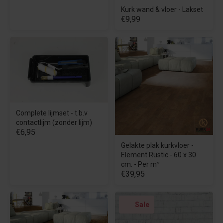
Kurk wand & vloer - Lakset
€9,99
Complete lijmset - t.b.v
contactlijm (zonder lijm)
€6,95
Gelakte plak kurkvloer -
Element Rustic - 60 x 30
cm. - Per m²
€39,95
Sale