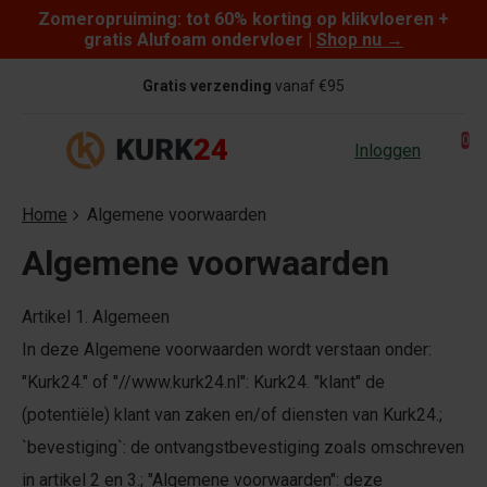
Zomeropruiming: tot 60% korting op klikvloeren +
Skip to content
gratis Alufoam ondervloer |
Shop nu
→
Gratis verzending
vanaf €95
0
Inloggen
Home
Algemene voorwaarden
Algemene voorwaarden
Artikel 1. Algemeen
In deze Algemene voorwaarden wordt verstaan onder:
"Kurk24." of "//www.kurk24.nl": Kurk24. "klant" de
(potentiële) klant van zaken en/of diensten van Kurk24.;
`bevestiging`: de ontvangstbevestiging zoals omschreven
in artikel 2 en 3.; "Algemene voorwaarden": deze