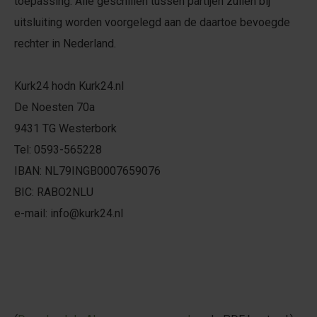
toepassing. Alle geschillen tussen partijen zullen bij
uitsluiting worden voorgelegd aan de daartoe bevoegde
rechter in Nederland.
Kurk24 hodn Kurk24.nl
De Noesten 70a
9431 TG Westerbork
Tel: 0593-565228
IBAN: NL79INGB0007659076
BIC: RABO2NLU
e-mail: info@kurk24.nl