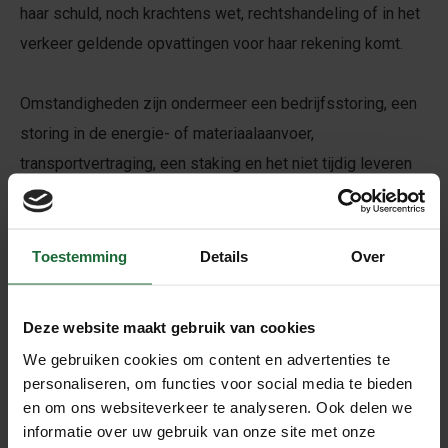
haar schuld, noch krachtens wet, rechtshandeling of in het
verkeer geldende opvattingen voor haar rekening komt.
Omstandigheden zijn ondermeer een bedrijfsstoring, een
storing in de energie- of materiaalaanvoer,
transportvertraging, een staking en het niet tijdig leveren
door de leveranciers.
Artikel 7. Intellectuele en industriële eigendomsrechten
Toestemming
Details
Over
De klant dient alle intellectuele en industriële
eigendomsrechten welke rusten op de door Kurk24
Deze website maakt gebruik van cookies
geleverde producten geheel en onvoorwaardelijk te
We gebruiken cookies om content en advertenties te
respecteren.Kurk24 garandeert niet dat de aan de klant
personaliseren, om functies voor social media te bieden
geleverde producten geen inbreuk maken op enig
en om ons websiteverkeer te analyseren. Ook delen we
informatie over uw gebruik van onze site met onze
(ongeschreven) intellectueel en/of industrieel