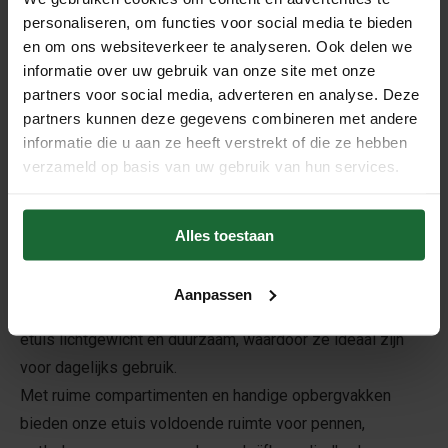
Kurk - Bureau organizer
personaliseren, om functies voor social media te bieden
€19,95
en om ons websiteverkeer te analyseren. Ook delen we
Kurk Etui - Snake
informatie over uw gebruik van onze site met onze
€7,95
partners voor social media, adverteren en analyse. Deze
partners kunnen deze gegevens combineren met andere
informatie die u aan ze heeft verstrekt of die ze hebben
verzameld op basis van uw gebruik van hun services.
Ontdek onze duurzame en veelzijdige kurk etuis - de
perfecte oplossing voor het organiseren van je
schrijfbenodigdheden!
Alles toestaan
Onze kurk etuis bieden niet alleen een stijlvolle uitstraling,
maar ook tal van voordelen voor zowel op school als op
Aanpassen
kantoor. Gemaakt van hoogwaardig kurkmateriaal zijn onze
etuis lichtgewicht en duurzaam, waardoor ze ideaal zijn
voor dagelijks gebruik.
Met ruime compartimenten en handige opbergvakken
bieden onze etuis voldoende ruimte voor pennen,