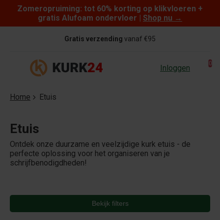
Zomeropruiming: tot 60% korting op klikvloeren +
Skip to content
gratis Alufoam ondervloer |
Shop nu
→
Gratis verzending
vanaf €95
0
Inloggen
Home
Etuis
Etuis
Ontdek onze duurzame en veelzijdige kurk etuis - de
perfecte oplossing voor het organiseren van je
schrijfbenodigdheden!
Bekijk filters