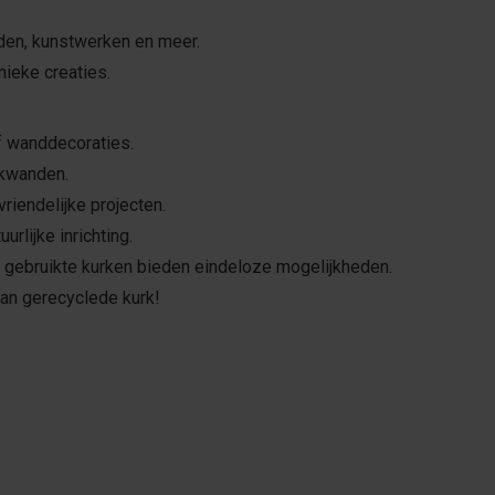
rden, kunstwerken en meer.
nieke creaties.
f wanddecoraties.
rkwanden.
riendelijke projecten.
urlijke inrichting.
 gebruikte kurken bieden eindeloze mogelijkheden.
van gerecyclede kurk!