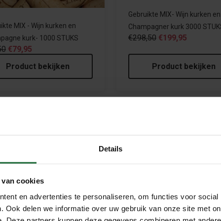
Gebruikte MIX- Wijn kurken en
ikte MIX - Wijn kurken en
Champagner kurk 3000 STUK
€298,50
€199,95
pagne kurk- 1000 STUKS
50
€79,95
Product bekijken
Product bekijken
le
Sale
Details
 van cookies
ent en advertenties te personaliseren, om functies voor social
. Ook delen we informatie over uw gebruik van onze site met on
ikte Champagne kurken - 500
Gebruikte Champagne kurken
e. Deze partners kunnen deze gegevens combineren met andere i