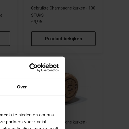
Gebruikte Champagne kurken - 100
STUKS
S
€9,95
Product bekijken
Sale
Over
 media te bieden en om ons
ze partners voor social
 -
Gebruikte Champagne kurken -
nformatie die u aan ze heeft