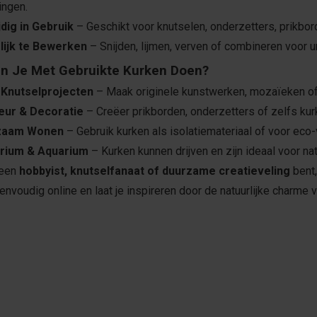
ingen.
jdig in Gebruik
– Geschikt voor knutselen, onderzetters, prikbo
ijk te Bewerken
– Snijden, lijmen, verven of combineren voor u
n Je Met Gebruikte Kurken Doen?
 Knutselprojecten
– Maak originele kunstwerken, mozaïeken o
ieur & Decoratie
– Creëer prikborden, onderzetters of zelfs ku
zaam Wonen
– Gebruik kurken als isolatiemateriaal of voor eco-v
rium & Aquarium
– Kurken kunnen drijven en zijn ideaal voor natu
 een
hobbyist, knutselfanaat of duurzame creatieveling
bent,
envoudig online en laat je inspireren door de natuurlijke charme 