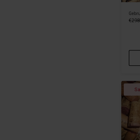
Gebru
€298
Sa