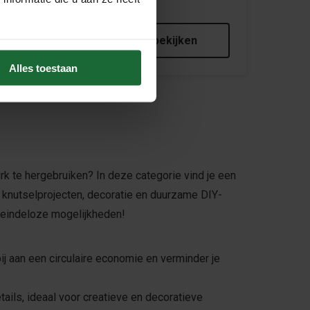
3000 STUKS
€298,50
€199,95
Product bekijken
Alles toestaan
k te hergebruiken? In deze categorie vind je een
r knutselprojecten, decoratie en duurzame DIY-
 eindeloze mogelijkheden!
ij aan een circulaire economie en verminder je
ails, ideaal voor creatieve en decoratieve