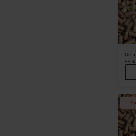
Gebru
€9,9
Sa