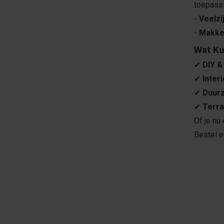
toepass
-
Veelzi
-
Makkel
Wat Ku
✔
DIY &
✔
Inter
✔
Duur
✔
Terra
Of je nu
Bestel e