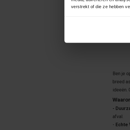
STUK
verstrekt of die ze hebben v
€49,
Ben je o
breed a
ideeën. 
Waarom
- Duurz
afval.
-
Echte