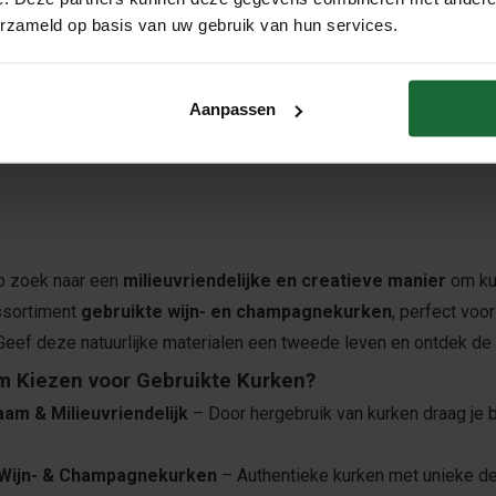
S
1000 STUKS
erzameld op basis van uw gebruik van hun services.
75
€44,95
€99,50
€79,95
Product bekijken
Product bekijken
Aanpassen
p zoek naar een
milieuvriendelijke en creatieve manier
om kur
ssortiment
gebruikte wijn- en champagnekurken
, perfect voo
Geef deze natuurlijke materialen een tweede leven en ontdek de
 Kiezen voor Gebruikte Kurken?
aam & Milieuvriendelijk
– Door hergebruik van kurken draag je b
 Wijn- & Champagnekurken
– Authentieke kurken met unieke det