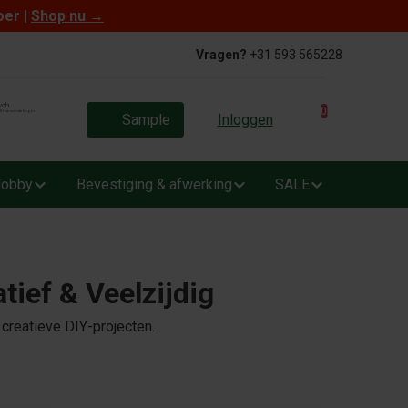
oer |
Shop nu
→
Vragen?
+31 593 565228
0
Sample
Inloggen
obby
Bevestiging & afwerking
SALE
ief & Veelzijdig
creatieve DIY-projecten.