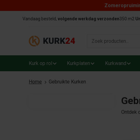
Zomeropruiming
Skip to content
Vandaag besteld,
volgende werkdag verzonden
350 m2
Un
Kurk op rol
Kurkplaten
Kurkwand
Home
Gebruikte Kurken
Gebr
Ontdek d