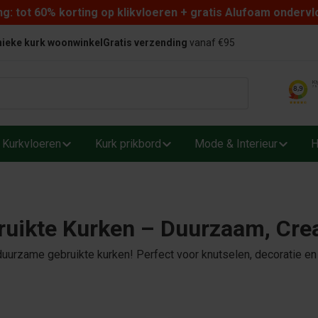
: tot 60% korting op klikvloeren + gratis Alufoam ondervl
ieke kurk woonwinkel
Gratis verzending
vanaf €95
Kurkvloeren
Kurk prikbord
Mode & Interieur
H
uikte Kurken – Duurzaam, Creat
uurzame gebruikte kurken! Perfect voor knutselen, decoratie en 