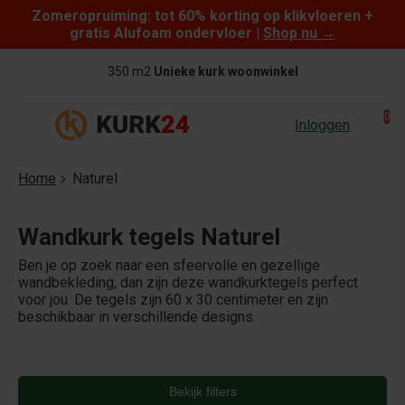
Zomeropruiming: tot 60% korting op klikvloeren +
Skip to content
gratis Alufoam ondervloer |
Shop nu
→
350 m2
Unieke kurk woonwinkel
0
Inloggen
Home
Naturel
Wandkurk tegels Naturel
Ben je op zoek naar een sfeervolle en gezellige
wandbekleding, dan zijn deze wandkurktegels perfect
voor jou. De tegels zijn 60 x 30 centimeter en zijn
beschikbaar in verschillende designs.
Bekijk filters