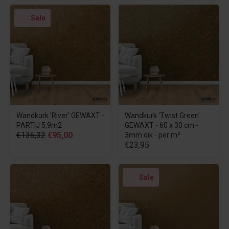
Sale
Wandkurk 'River' GEWAXT -
Wandkurk 'Twist Green'
PARTIJ 5,9m2
GEWAXT - 60 x 30 cm -
€136,32
€95,00
3mm dik - per m²
€23,95
Sale