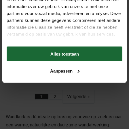
€19,95
€24,95
informatie over uw gebruik van onze site met onze
partners voor social media, adverteren en analyse. Deze
partners kunnen deze gegevens combineren met andere
informatie die u aan ze heeft verstrekt of die ze hebben
verzameld op basis van uw gebruik van hun services.
Alles toestaan
Wandkurk 'Country Yellow'
GEWAXT - 60 x 30 cm -
3mm dik - per m²
Aanpassen
€19,95
1
2
Volgende »
Wandkurk is dé ideale oplossing voor wie op zoek is naar
een warme, natuurlijke en duurzame wandafwerking.