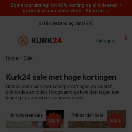
Zomeropruiming: tot 60% korting op klikvloeren +
Skip to content
gratis Alufoam ondervloer |
Shop nu
→
Gratis verzending
vanaf €95
0
Inloggen
Home
Sale
Kurk24 sale met hoge kortingen
Ontdek onze sale met scherpe kortingen op vloeren,
prikborden en rollen. Hoogwaardige kwaliteit tegen een
lagere prijs, zolang de voorraad strekt.
Kurkvloeren Sale
Prikborden Sale