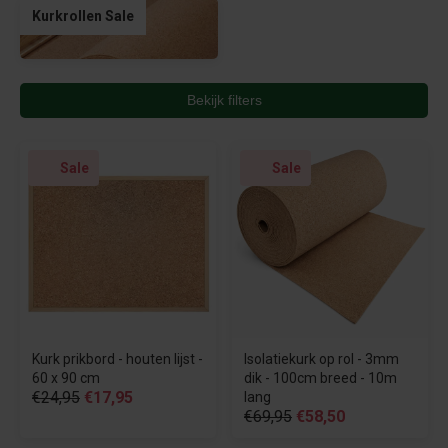
Kurkrollen Sale
Bekijk filters
Sale
Sale
Kurk prikbord - houten lijst -
Isolatiekurk op rol - 3mm
60 x 90 cm
dik - 100cm breed - 10m
€24,95
€17,95
lang
€69,95
€58,50