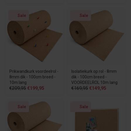
Sale
Sale
Prikwandkurk voordeelrol -
Isolatiekurk op rol - 8mm
8mm dik - 100cm breed -
dik - 100cm breed -
10m lang
VOORDEELROL 10m lang
€209,95
€199,95
€169,95
€149,95
Sale
Sale