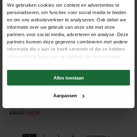
6mm dik - 100cm breed -
We gebruiken cookies om content en advertenties te
10m lang
ClimaCork klik kurkvloer -
€169,50
€155,00
personaliseren, om functies voor social media te bieden
TAVIRA - per m2
en om ons websiteverkeer te analyseren. Ook delen we
€49,95
€41,95
informatie over uw gebruik van onze site met onze
partners voor social media, adverteren en analyse. Deze
Sale
partners kunnen deze gegevens combineren met andere
informatie die u aan ze heeft verstrekt of die ze hebben
verzameld op basis van uw gebruik van hun services.
Alles toestaan
Aanpassen
Wicanders Cork Go Charm -
per m2
€49,95
€45,95
1
2
3
6
Volgende »