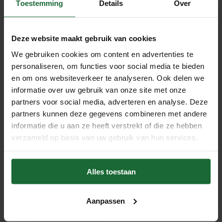
Toestemming
Details
Over
Deze website maakt gebruik van cookies
Kurk24 Geperste Conische
Kurk24 Geperste Conische
kurk - 32 x 25 / 31 mm
kurk - 35 x 27 / 38 mm
We gebruiken cookies om content en advertenties te
€16,95
€16,95
personaliseren, om functies voor social media te bieden
en om ons websiteverkeer te analyseren. Ook delen we
informatie over uw gebruik van onze site met onze
partners voor social media, adverteren en analyse. Deze
partners kunnen deze gegevens combineren met andere
informatie die u aan ze heeft verstrekt of die ze hebben
verzameld op basis van uw gebruik van hun services.
Alles toestaan
Kurk24 Geperste Conische
kurk - 38 x 31 / 38 mm
Aanpassen
€17,95