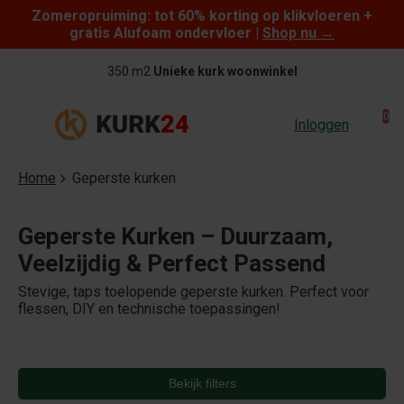
Zomeropruiming: tot 60% korting op klikvloeren +
Skip to content
gratis Alufoam ondervloer |
Shop nu
→
Gratis verzending
vanaf €95
0
Inloggen
Home
Geperste kurken
Geperste Kurken – Duurzaam,
Veelzijdig & Perfect Passend
Stevige, taps toelopende geperste kurken. Perfect voor
flessen, DIY en technische toepassingen!
Bekijk filters