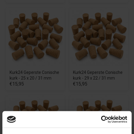
Kurk24 Geperste Conische
Kurk24 Geperste Conische
kurk - 25 x 20 / 31 mm
kurk - 29 x 22 / 31 mm
€15,95
€15,95