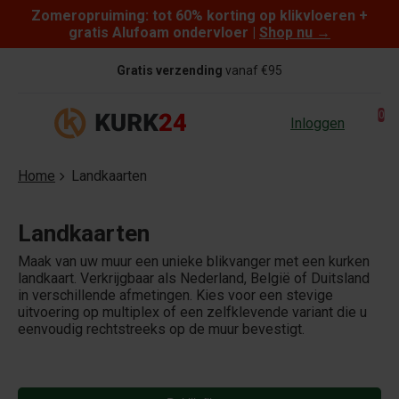
Zomeropruiming: tot 60% korting op klikvloeren +
Skip to content
gratis Alufoam ondervloer |
Shop nu
→
Gratis verzending
vanaf €95
0
Inloggen
Home
Landkaarten
Landkaarten
Maak van uw muur een unieke blikvanger met een kurken
landkaart. Verkrijgbaar als Nederland, België of Duitsland
in verschillende afmetingen. Kies voor een stevige
uitvoering op multiplex of een zelfklevende variant die u
eenvoudig rechtstreeks op de muur bevestigt.