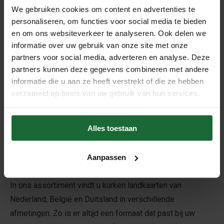
We gebruiken cookies om content en advertenties te
Ophanghaakjes voor
personaliseren, om functies voor social media te bieden
prikborden - set 2 stuks
en om ons websiteverkeer te analyseren. Ook delen we
€3,95
informatie over uw gebruik van onze site met onze
partners voor social media, adverteren en analyse. Deze
partners kunnen deze gegevens combineren met andere
informatie die u aan ze heeft verstrekt of die ze hebben
Kurken landkaarten als prikbord
verzameld op basis van uw gebruik van hun services.
Op zoek naar een origineel prikbord én een stijlvolle
wanddecoratie? Met een kurken landkaart combineert u
Alles toestaan
beide. Prik eenvoudig foto's, herinneringen, notities of
bezochte locaties op de kaart en maak zo een persoonlijk
overzicht van uw reizen, woonplaatsen of favoriete
Aanpassen
bestemmingen.
In ons assortiment vindt u kurken landkaarten van
Nederland, België en Duitsland in verschillende
afmetingen. Zo is er altijd een formaat dat past bij uw