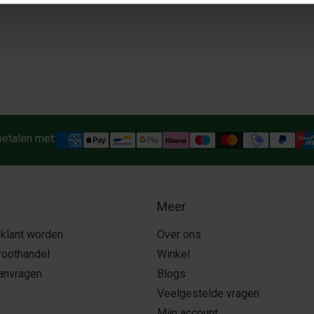
betalen met:
Meer
 klant worden
Over ons
roothandel
Winkel
aanvragen
Blogs
Veelgestelde vragen
Mijn account