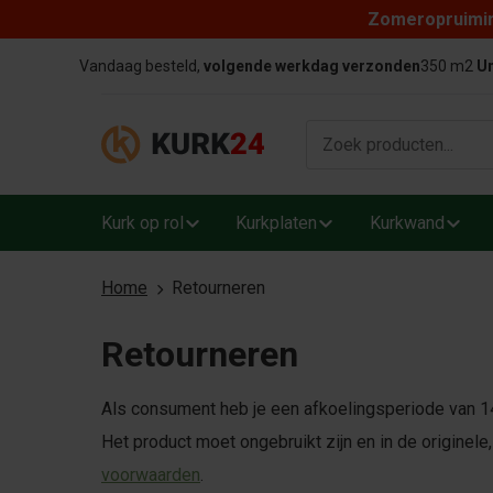
Zomeropruiming
Skip to content
Vandaag besteld,
volgende werkdag verzonden
350 m2
Un
Kurk op rol
Kurkplaten
Kurkwand
Home
Retourneren
Retourneren
Als consument heb je een afkoelingsperiode van 1
Het product moet ongebruikt zijn en in de originel
voorwaarden
.