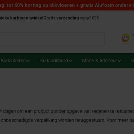
: tot 60% korting op klikvloeren + gratis Alufoam ondervl
ieke kurk woonwinkel
Gratis verzending
vanaf €95
Kurkvloeren
Kurk prikbord
Mode & Interieur
H
4 dagen om een product zonder opgave van redenen te retournere
e, onbeschadigde verpakking worden teruggestuurd. Voor meer det