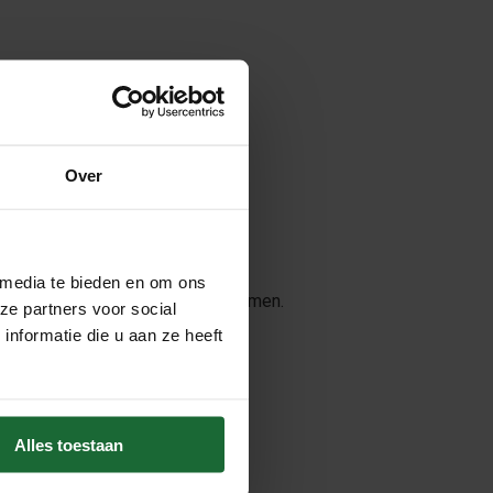
eren.
Over
 media te bieden en om ons
hebt gedaan om fraude te voorkomen.
ze partners voor social
nformatie die u aan ze heeft
Alles toestaan