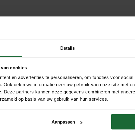
g, ruiling of retour te melden.
elnummer, en de artikelen die je wil annuleren, ruilen of retourn
 weten, hoewel dit niet verplicht is.
Details
 van cookies
en hebben we jouw bankrekeningnummer nodig.
/Swift nummer vermelden.
ent en advertenties te personaliseren, om functies voor social
 overeenkomt met het rekeningnummer waarmee je de betaling 
. Ook delen we informatie over uw gebruik van onze site met on
dagen na retourmelding terugbetaald.
e. Deze partners kunnen deze gegevens combineren met andere i
erzameld op basis van uw gebruik van hun services.
Aanpassen