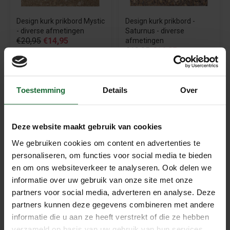
Design kurk prikbord Mystic
Design kurk prikbord -
- diverse afmetingen
Saturnus - diverse
€20,95
€14,95
afmetingen
€19,95
€14,95
Toestemming
Details
Over
Deze website maakt gebruik van cookies
We gebruiken cookies om content en advertenties te
personaliseren, om functies voor social media te bieden
en om ons websiteverkeer te analyseren. Ook delen we
informatie over uw gebruik van onze site met onze
Design kurk prikbord
Ophanghaakjes voor
Multicolor - diverse
prikborden - set 2 stuks
partners voor social media, adverteren en analyse. Deze
€3,95
afmetingen
partners kunnen deze gegevens combineren met andere
€24,95
informatie die u aan ze heeft verstrekt of die ze hebben
verzameld op basis van uw gebruik van hun services.