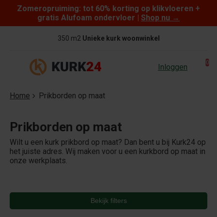
Zomeropruiming: tot 60% korting op klikvloeren +
Skip to content
gratis Alufoam ondervloer |
Shop nu
→
350 m2
Unieke kurk woonwinkel
0
Inloggen
Home
Prikborden op maat
Prikborden op maat
Wilt u een kurk prikbord op maat? Dan bent u bij Kurk24 op
het juiste adres. Wij maken voor u een kurkbord op maat in
onze werkplaats.
Bekijk filters