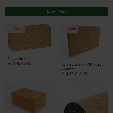
Bekijk filters
Sale
Sale
Yogablok kurk
€10,95
€9,95
Kurk Yoga Blok - 305 x 205
x 50mm
€14,50
€12,95