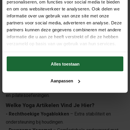
personaliseren, om functies voor social media te bieden
gecontroleerde bewegingen en revalidatie.
en om ons websiteverkeer te analyseren. Ook delen we
Thuis- & Studiogebruik
– Lichtgewicht en eenvoudig
informatie over uw gebruik van onze site met onze
mee te nemen.
partners voor social media, adverteren en analyse. Deze
Voordelen van Onze Klassieke Yoga Artikelen
partners kunnen deze gegevens combineren met andere
informatie die u aan ze heeft verstrekt of die ze hebben
✔
100% Natuurlijk & Duurzaam
– Milieuvriendelijke
verzameld op basis van uw gebruik van hun services.
yogablokken van kurk en een stevige yogamat.
✔
Optimale Ondersteuning & Grip
– Helpt bij balans,
stretching en diepe ontspanning.
Alles toestaan
✔
Antislip & Comfortabel
– Voorkomt wegglijden en
zorgt voor een stabiele ondergrond.
Aanpassen
✔
Veelzijdig Gebruik
– Geschikt voor diverse yogastijlen
en pilatesoefeningen.
Welke Yoga Artikelen Vind Je Hier?
- Rechthoekige Yogablokken
– Extra stabiliteit en
ondersteuning bij houdingen.