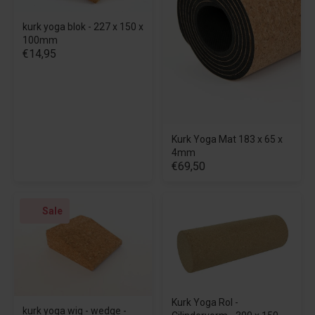
kurk yoga blok - 227 x 150 x
100mm
€14,95
Kurk Yoga Mat 183 x 65 x
4mm
€69,50
Sale
Kurk Yoga Rol -
kurk yoga wig - wedge -