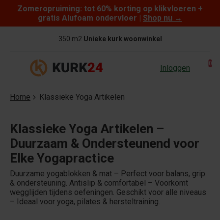
Zomeropruiming: tot 60% korting op klikvloeren +
Skip to content
gratis Alufoam ondervloer |
Shop nu
→
350 m2
Unieke kurk woonwinkel
0
Inloggen
Home
Klassieke Yoga Artikelen
Klassieke Yoga Artikelen –
Duurzaam & Ondersteunend voor
Elke Yogapractice
Duurzame yogablokken & mat – Perfect voor balans, grip
& ondersteuning. Antislip & comfortabel – Voorkomt
wegglijden tijdens oefeningen. Geschikt voor alle niveaus
– Ideaal voor yoga, pilates & hersteltraining.