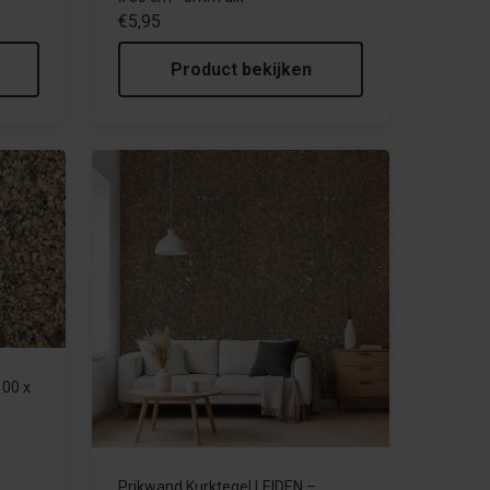
€5,95
Product bekijken
100 x
Prikwand Kurktegel LEIDEN –