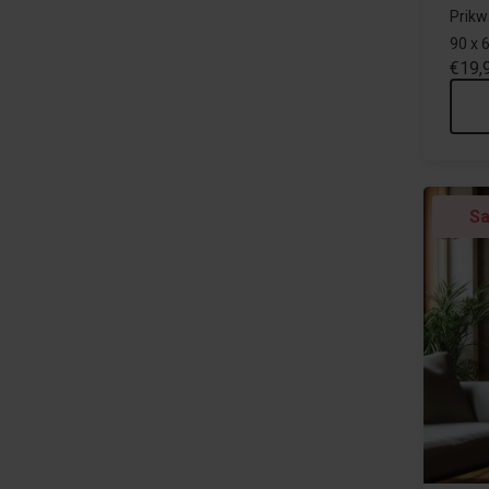
Prikw
90 x 
€19,
Sa