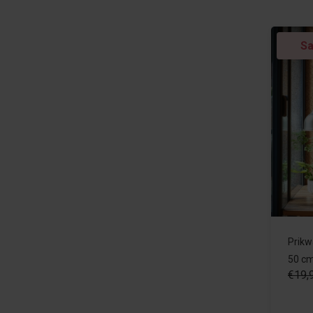
Sa
Prikw
50 cm
€19,