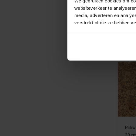
We gebruiken cookies om cont
websiteverkeer te analyseren
Kurk 
media, adverteren en analys
cm -
verstrekt of die ze hebben v
€35,
Prikw
30 cm