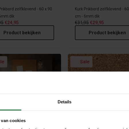
Prikbord zelfklevend - 60 x 90
Kurk Prikbord zelfklevend - 60
5mm dik
cm - 6mm dik
95
€24,95
€31,95
€29,95
Product bekijken
Product bekijken
le
Sale
Details
 van cookies