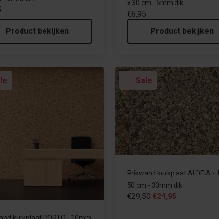
x 30 cm - 5mm dik
5
€6,95
Product bekijken
Product bekijken
le
Sale
Prikwand kurkplaat ALDEIA - 
50 cm - 30mm dik
€29,50
€24,95
and kurkplaat PORTO - 10mm