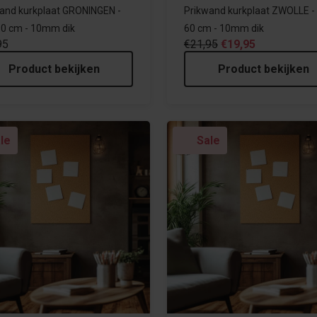
and kurkplaat GRONINGEN -
Prikwand kurkplaat ZWOLLE - 
60 cm - 10mm dik
60 cm - 10mm dik
95
€21,95
€19,95
Product bekijken
Product bekijken
le
Sale