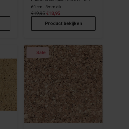
60 cm - 8mm dik
€19,95
€18,95
Product bekijken
Sale