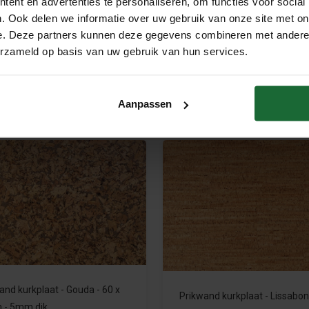
ent en advertenties te personaliseren, om functies voor social
. Ook delen we informatie over uw gebruik van onze site met on
Prikbord zelfklevend - 60 x 90
Naturel - Prikwandkurk tegel -
e. Deze partners kunnen deze gegevens combineren met andere i
 10mm dik
30 cm - 8mm dik
erzameld op basis van uw gebruik van hun services.
95
€33,95
€8,95
€6,95
Product bekijken
Product bekijken
Aanpassen
and kurkplaat - Gouda - 60 x
Prikwand kurkplaat - Lissabon
 - 5mm dik