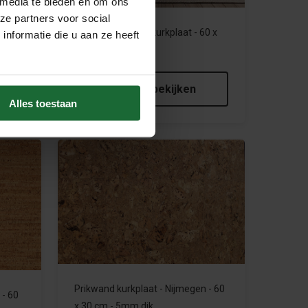
 media te bieden en om ons
ze partners voor social
 60 x
Rustic - Prikwand kurkplaat - 60 x
nformatie die u aan ze heeft
30 cm - 8mm dik
€8,95
€6,95
Product bekijken
Alles toestaan
Prikwand kurkplaat - Nijmegen - 60
 - 60
x 30 cm - 5mm dik