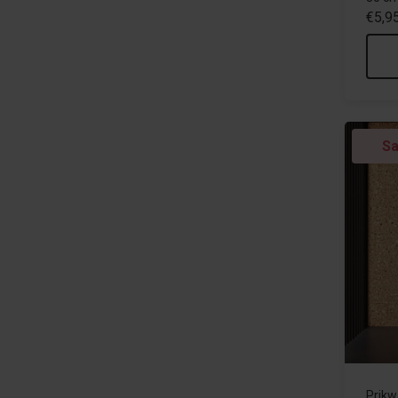
€5,9
Sa
Prikw