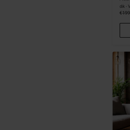
dik -
€199