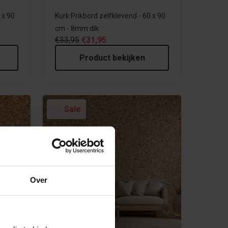
 x 90
Kurk Prikbord zelfklevend - 60 x 90
cm - 8mm dik
€33,95
€31,95
Product bekijken
Sale
Over