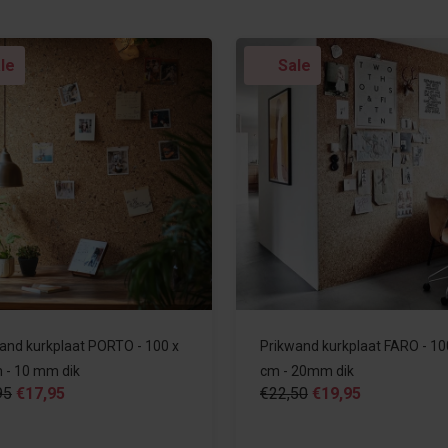
le
Sale
and kurkplaat PORTO - 100 x
Prikwand kurkplaat FARO - 10
 - 10 mm dik
cm - 20mm dik
95
€17,95
€22,50
€19,95