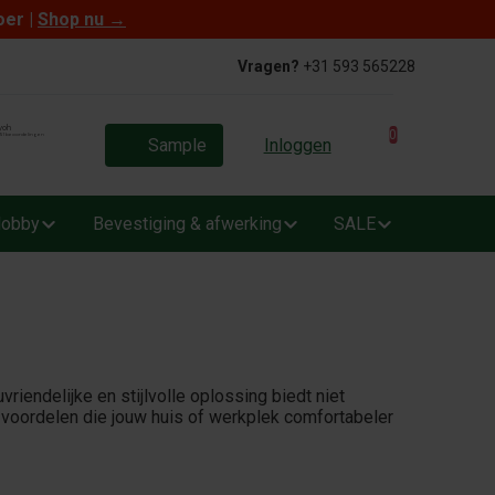
oer |
Shop nu
→
Vragen?
+31 593 565228
0
Sample
Inloggen
obby
Bevestiging & afwerking
SALE
riendelijke en stijlvolle oplossing biedt niet
a voordelen die jouw huis of werkplek comfortabeler