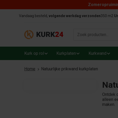
Zomeropruiming
Skip to content
Vandaag besteld,
volgende werkdag verzonden
350 m2
Un
Kurk op rol
Kurkplaten
Kurkwand
Home
Natuurlijke prikwand kurkplaten
Natu
Ontdek d
alleen e
maken.