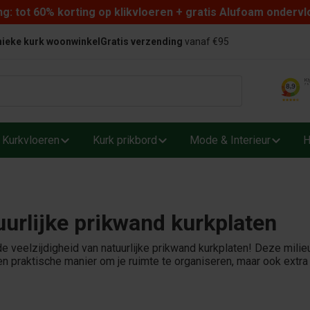
: tot 60% korting op klikvloeren + gratis Alufoam ondervl
ieke kurk woonwinkel
Gratis verzending
vanaf €95
Kurkvloeren
Kurk prikbord
Mode & Interieur
H
urlijke prikwand kurkplaten
e veelzijdigheid van natuurlijke prikwand kurkplaten! Deze milieuv
en praktische manier om je ruimte te organiseren, maar ook extr