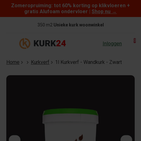
Zomeropruiming: tot 60% korting op klikvloeren +
Skip to content
gratis Alufoam ondervloer |
Shop nu
→
350 m2
Unieke kurk woonwinkel
0
Inloggen
Home
Kurkverf
1l Kurkverf - Wandkurk - Zwart