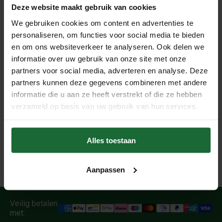
kurkplaten en prikwandkurkrollen. De verf wordt geleverd
Deze website maakt gebruik van cookies
in praktische 1-liter blikken, ideaal voor zowel kleine als
We gebruiken cookies om content en advertenties te
grote oppervlakken. Het aanbrengen van de verf is
personaliseren, om functies voor social media te bieden
eenvoudig en zorgt voor een egale, duurzame afwerking
en om ons websiteverkeer te analyseren. Ook delen we
die lang meegaat. 1 liter is goed voor 6-8m2.
informatie over uw gebruik van onze site met onze
partners voor social media, adverteren en analyse. Deze
Belangrijke opmerking
partners kunnen deze gegevens combineren met andere
Let op: onze kurkverf is speciaal ontworpen voor
informatie die u aan ze heeft verstrekt of die ze hebben
onbehandeld kurk en is niet geschikt voor gewaxte of
verzameld op basis van uw gebruik van hun services.
gelakte kurk oppervlakken. Zorg ervoor dat het kurk
schoon en onbehandeld is voordat u begint met verven om
het beste resultaat te garanderen.
Alles toestaan
Aanpassen
Veilig betalen
met: