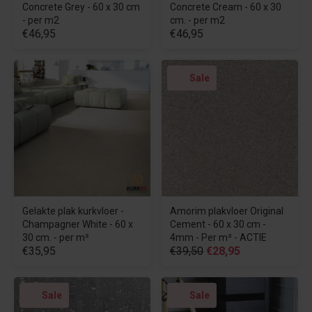
Concrete Grey - 60 x 30 cm
Concrete Cream - 60 x 30
- per m2
cm. - per m2
€46,95
€46,95
Sale
Gelakte plak kurkvloer -
Amorim plakvloer Original
Champagner White - 60 x
Cement - 60 x 30 cm -
30 cm. - per m²
4mm - Per m² - ACTIE
€35,95
€39,50
€28,95
Sale
Sale