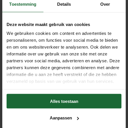
je profiteert van alle functionele voordelen van kurk.
Toestemming
Details
Over
Veerkrachtig en sterk: kurk heeft een hoge
Deze website maakt gebruik van cookies
draagkracht
We gebruiken cookies om content en advertenties te
Kurk is van nature veerkrachtig en drukbestendig. Zelfs
personaliseren, om functies voor social media te bieden
wanneer je zware meubels plaatst, zoals een massieve
en om ons websiteverkeer te analyseren. Ook delen we
kast of een grote eettafel, herstelt de vloer zich
informatie over uw gebruik van onze site met onze
grotendeels in zijn oorspronkelijke vorm. Je hoeft je dus
partners voor social media, adverteren en analyse. Deze
geen zorgen te maken over blijvende deuken. Zoals bij
partners kunnen deze gegevens combineren met andere
elke vloer kunnen er wel lichte gebruikssporen ontstaan,
informatie die u aan ze heeft verstrekt of die ze hebben
verzameld op basis van uw gebruik van hun services.
maar kurk gaat verrassend goed om met drukbelasting.
De voordelen van een gekleurde kurk plakvloer
Alles toestaan
Gekleurde kurk plakvloeren met kurkfineer bieden niet
alleen een onderscheidend design, maar zijn ook
Aanpassen
bijzonder functioneel. Hieronder vind je de belangrijkste