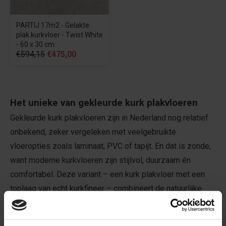
PARTIJ 17m2 - Gelakte
plak kurkvloer - Twist White
- 60 x 30 cm
€594,15
€475,00
Het unieke van gekleurde kurk plakvloeren
Gekleurde kurk plakvloeren zijn in Nederland nog relatief
onbekend, zeker vergeleken met veelgebruikte
vloeropties zoals laminaat, PVC of tapijt. En dat is zonde,
want moderne kurkvloeren zijn stijlvol, duurzaam én
comfortabel. Deze variant – een kurk plakvloer met een
toplaag van echt kurkfineer – combineert de natuurlijke
uitstraling van kurk met een eigentijdse kleurafwerking. Zo
geef je je interieur een unieke en warme uitstraling, terwijl