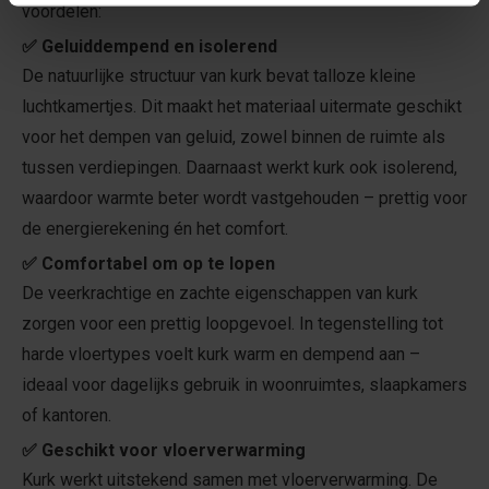
voordelen:
✅ Geluiddempend en isolerend
De natuurlijke structuur van kurk bevat talloze kleine
luchtkamertjes. Dit maakt het materiaal uitermate geschikt
voor het dempen van geluid, zowel binnen de ruimte als
tussen verdiepingen. Daarnaast werkt kurk ook isolerend,
waardoor warmte beter wordt vastgehouden – prettig voor
de energierekening én het comfort.
✅ Comfortabel om op te lopen
De veerkrachtige en zachte eigenschappen van kurk
zorgen voor een prettig loopgevoel. In tegenstelling tot
harde vloertypes voelt kurk warm en dempend aan –
ideaal voor dagelijks gebruik in woonruimtes, slaapkamers
of kantoren.
✅ Geschikt voor vloerverwarming
Kurk werkt uitstekend samen met vloerverwarming. De