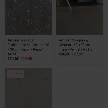
Amorim plakvloer
Amorim Symphony
Fashionable Macchiato - 90
Cement - 60 x 30 cm -
x 30 cm - 6mm - Per m² -
4mm - Per m² - ACTIE
€38,50
€27,95
ACTIE
€37,50
€29,95
Sale