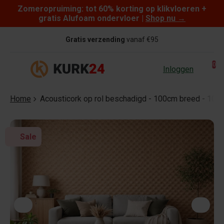
Zomeropruiming: tot 60% korting op klikvloeren +
Skip to content
gratis Alufoam ondervloer |
Shop nu
→
Gratis verzending
vanaf €95
0
Inloggen
Home
Acousticork op rol beschadigd - 100cm breed - 10m
Sale