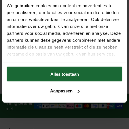
praktische doeleinden.
We gebruiken cookies om content en advertenties te
- Extra scherp geprijsd
personaliseren, om functies voor social media te bieden
- Leverbaar in diverse afmetingen
en om ons websiteverkeer te analyseren. Ook delen we
- Perfect voor hobby, werkplaats, school of tijdelijke
informatie over uw gebruik van onze site met onze
partners voor social media, adverteren en analyse. Deze
toepassingen
partners kunnen deze gegevens combineren met andere
- Duurzaam natuurproduct van echte kurk
informatie die u aan ze heeft verstrekt of die ze hebben
Let op: dit zijn restpartijen met een schoonheidsfoutje –
verzameld op basis van uw gebruik van hun services.
daardoor extra voordelig geprijsd en beperkt beschikbaar.
Op = op!
Alles toestaan
Aanpassen
Veilig betalen
met: