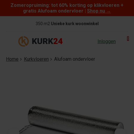
Zomeropruiming: tot 60% korting op klikvloeren +
Skip to content
gratis Alufoam ondervloer |
Shop nu
→
350 m2
Unieke kurk woonwinkel
0
Inloggen
Home
Kurkvloeren
Alufoam ondervloer