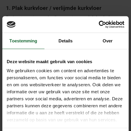
1. Plak kurkvloer / verlijmde kurkvloer
De beste optie voor badkamers is een
plak kurkvloer
(ook wel
verlijmde kurkvloer
). Dit type kurkvloer wordt
volledig vastgelijmd op de ondervloer, wat zorgt voor een
strakke en waterbestendige afwerking.
Toestemming
Details
Over
✅
Belangrijke aandachtspunten:
Deze website maakt gebruik van cookies
De ondervloer moet
vlak en schoon
zijn.
We gebruiken cookies om content en advertenties te
Geschikt voor diverse ondervloeren zoals hout,
personaliseren, om functies voor social media te bieden
beton of plaatmateriaal.
en om ons websiteverkeer te analyseren. Ook delen we
Minimaal 3 lagen lak
aanbrengen om de vloer
informatie over uw gebruik van onze site met onze
waterdicht te maken.
partners voor social media, adverteren en analyse. Deze
partners kunnen deze gegevens combineren met andere
Naden
afkitten met sanitairkit
om vocht onder de
informatie die u aan ze heeft verstrekt of die ze hebben
vloer te voorkomen.
verzameld op basis van uw gebruik van hun services.