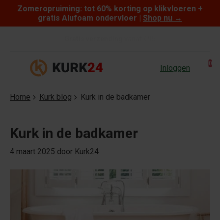
Zomeropruiming: tot 60% korting op klikvloeren +
Skip to content
gratis Alufoam ondervloer |
Shop nu
→
Gratis verzending
vanaf €95
0
Inloggen
Home
Kurk blog
Kurk in de badkamer
Kurk in de badkamer
4 maart 2025
door Kurk24