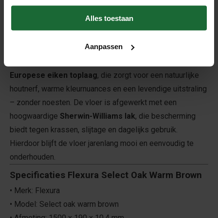
of luxe interieurs, waar een strakke eiken vloer zonder
noesten gewenst is.
Alles toestaan
Authentieke uitstraling met echte eiken
toplaag
Aanpassen
Select Oak Warm Brown beschikt over een 0,6 mm dikke
Europese eiken toplaag
, die zorgt voor een natuurlijke
houtnerf, warme kleurnuances en een levendige uitstraling
– zonder noesten. De vloer is afgewerkt met een
hoogwaardige
Sherwin-Williams lak
, die bescherming
biedt tegen krassen, slijtage en dagelijks gebruik.
Hierdoor blijft de vloer jarenlang mooi en eenvoudig te
onderhouden.
Specificaties Flexura Select Oak Warm Brown
• Merk: Flexura
• Model: Select oak warm brown
• Afmeting: 1500 x 190 x 10,4 mm