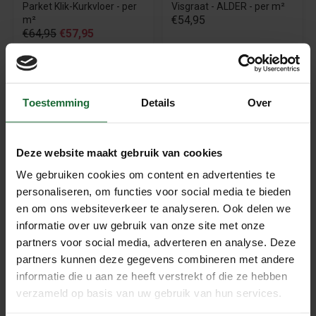
Visgraat - ALDER - per m²
Parket Klik-Kurkvloer - per
€54,95
m²
€64,95
€57,95
Beschrijving
Toestemming
Details
Over
Select Oak Warm Brown – Elegante
Parketvloer met Echte Eiken Toplaag & Kurk
Onderlaag
Deze website maakt gebruik van cookies
De
Select Oak Warm Brown
is een hoogwaardige
We gebruiken cookies om content en advertenties te
noestvrije eiken parketvloer met een warme, egale
personaliseren, om functies voor social media te bieden
uitstraling. Deze select eiken vloer combineert het
en om ons websiteverkeer te analyseren. Ook delen we
natuurlijke karakter van echt hout met het comfort van een
informatie over uw gebruik van onze site met onze
geïntegreerde kurk onderlaag. Dankzij de robuuste HDF-
partners voor social media, adverteren en analyse. Deze
partners kunnen deze gegevens combineren met andere
kern en de duurzame afwerking is deze vloer stil,
informatie die u aan ze heeft verstrekt of die ze hebben
comfortabel en onderhoudsvriendelijk.
verzameld op basis van uw gebruik van hun services.
Perfect voor moderne woningen, stijlvolle appartementen