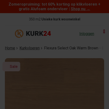
Zomeropruiming: tot 60% korting op klikvloeren +
Skip to content
gratis Alufoam ondervloer |
Shop nu
→
350 m2
Unieke kurk woonwinkel
0
Inloggen
Home
Kurkvloeren
Flexura Select Oak Warm Brown - Eiken
Sale