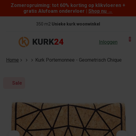
Zomeropruiming: tot 60% korting op klikvloeren +
Skip to content
gratis Alufoam ondervloer |
Shop nu
→
350 m2
Unieke kurk woonwinkel
0
Inloggen
Home
Kurk Portemonnee - Geometrisch Chique
Sale