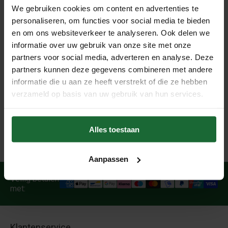
We gebruiken cookies om content en advertenties te
Gezien de diverse vakken in de portemonnee is deze erg
personaliseren, om functies voor social media te bieden
functioneel, de portemonnee bied ruime voor pasjes,
en om ons websiteverkeer te analyseren. Ook delen we
munten, sleutels, mobiele telefoon etc.
informatie over uw gebruik van onze site met onze
De buitenkant is gemaakt van kurkstof en de binnenkant is
partners voor social media, adverteren en analyse. Deze
partners kunnen deze gegevens combineren met andere
van zacht textiel.
informatie die u aan ze heeft verstrekt of die ze hebben
verzameld op basis van uw gebruik van hun services.
Een mooie en functionele portemonnee, geschikt voor
veelvuldig gebruik!
Alles toestaan
Aanpassen
Veilig betalen
met:
Klantenservice