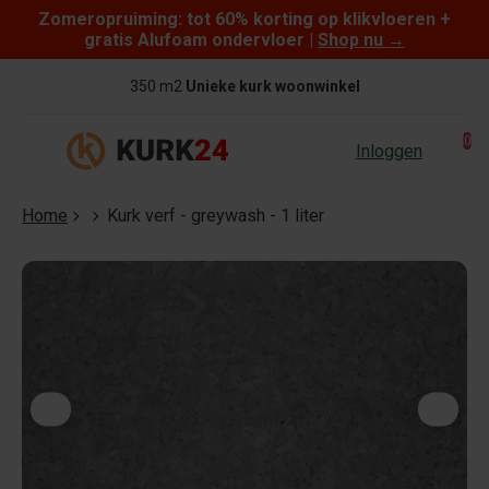
Zomeropruiming: tot 60% korting op klikvloeren +
Skip to content
gratis Alufoam ondervloer |
Shop nu
→
350 m2
Unieke kurk woonwinkel
0
Inloggen
Home
Kurk verf - greywash - 1 liter