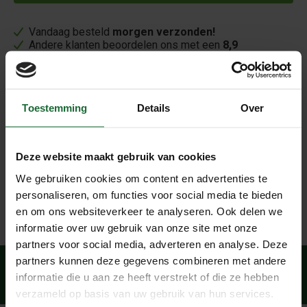
Vandaag besteld
morgen verzonden!
Andere klanten beoordelen ons met een
8,9
Beschrijving
Geef uw bruine kurk een modern uiterlijk met onze
Toestemming
Details
Over
greywash kurk verf. met 1 liter verf kan u ongeveer 8 tot
10 m2 kurk inkleuren.
Deze website maakt gebruik van cookies
Alleen geschikt voor op onbehandelde kurkvloeren /
We gebruiken cookies om content en advertenties te
kurkwanden
personaliseren, om functies voor social media te bieden
en om ons websiteverkeer te analyseren. Ook delen we
informatie over uw gebruik van onze site met onze
partners voor social media, adverteren en analyse. Deze
partners kunnen deze gegevens combineren met andere
Veilig betalen
informatie die u aan ze heeft verstrekt of die ze hebben
met:
verzameld op basis van uw gebruik van hun services.