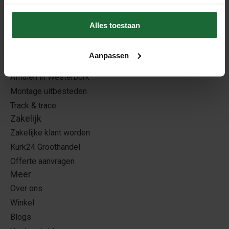
Klantenservice
Alles toestaan
Bezorginfo
Retourneren
Aanpassen
Contact
Afhalen in Westerbork
Montage uitbesteden
Track & trace
Zakelijk
Zakelijke klant worden
Kurk24 Groothandel
Offerte aanvragen
Meer
Over ons
Winkel
Blogs