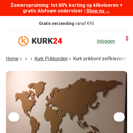
Zomeropruiming: tot 60% korting op klikvloeren +
Skip to content
gratis Alufoam ondervloer |
Shop nu
→
Gratis verzending
vanaf €95
0
Inloggen
Home
Kurk Prikborden
Kurk prikbord zelfklevend - 