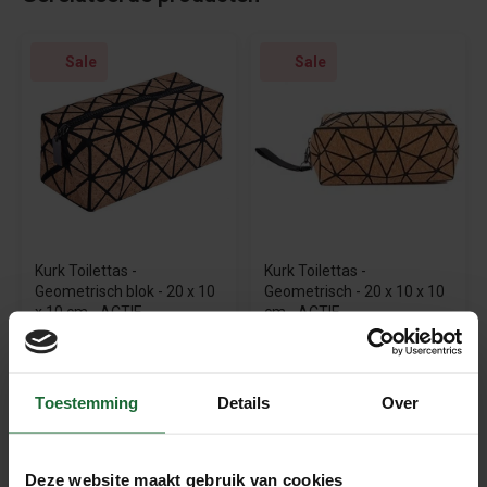
Sale
Sale
Kurk Toilettas -
Kurk Toilettas -
Geometrisch blok - 20 x 10
Geometrisch - 20 x 10 x 10
x 10 cm - ACTIE
cm - ACTIE
€19,95
€9,95
€24,95
€12,95
Sale
Toestemming
Details
Over
Deze website maakt gebruik van cookies