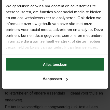
We gebruiken cookies om content en advertenties te
personaliseren, om functies voor social media te bieden
en om ons websiteverkeer te analyseren. Ook delen we
informatie over uw gebruik van onze site met onze
Kurk Portemonnee -
partners voor social media, adverteren en analyse. Deze
Geometrisch - Dames
partners kunnen deze gegevens combineren met andere
groot - 19 x 10 cm
informatie die u aan ze heeft verstrekt of die ze hebben
€24,50
€19,95
verzameld op basis van uw gebruik van hun services.
Beschrijving
Alles toestaan
Deze stijlvolle make-up tas van kurk textiel combineert
een modern geometrisch design met duurzaamheid en
Aanpassen
functionaliteit. Dankzij het ruime formaat van 25 x 17 cm
biedt dit tasje voldoende ruimte voor je make-up,
toiletartikelen of andere essentials – ideaal voor thuis én
onderweg.
De tas is vervaardigd uit hoogwaardig kurk textiel, een