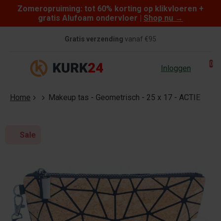
Zomeropruiming: tot 60% korting op klikvloeren +
Skip to content
gratis Alufoam ondervloer |
Shop nu
→
Gratis verzending
vanaf €95
0
Inloggen
Home
Makeup tas - Geometrisch - 25 x 17 - ACTIE
Sale